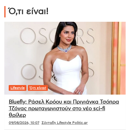
Ό,τι είναι!
Lifestyle
Ό,τι είναι!
Bluefly: Ράσελ Κρόου και Πριγιάνκα Τσόπρα
Τζόνας πρωταγωνιστούν στο νέο sci-fi
θρίλερ
09/08/2026, 10:07
Σύνταξη Lifestyle Politic.gr