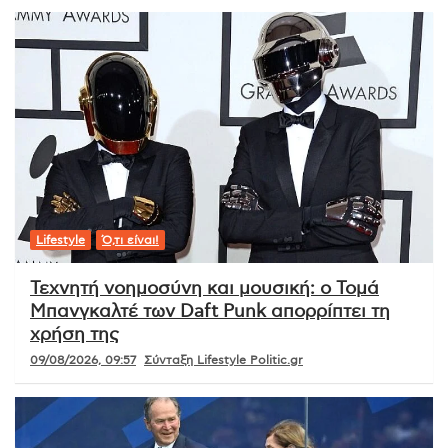
Lifestyle
Ό,τι είναι!
Τεχνητή νοημοσύνη και μουσική: ο Τομά
Μπανγκαλτέ των Daft Punk απορρίπτει τη
χρήση της
09/08/2026, 09:57
Σύνταξη Lifestyle Politic.gr