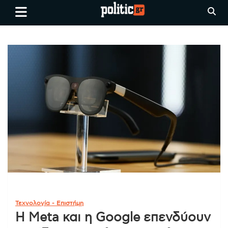
Skip
politic.gr
Ειδήσεις απο τη
to
Θεσσαλονίκη, την Ελλάδα και
content
όλο τον Κόσμο
Τεχνολογία - Επιστήμη
Η Meta και η Google επενδύουν