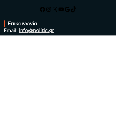
Facebook
Instagram
X
YouTube
Google
TikTok
Επικοινωνία
Email:
info@politic.gr
Τηλ:
+302310501850
Κιν:
+306986533609
Πολιτική Απορρήτου
Όροι χρήσης
Πολιτική Cookies
Πολιτική προστασίας προσωπικών
δεδομένων
Συντακτική Ομάδα