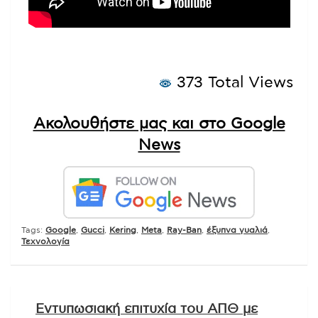
373 Total Views
Ακολουθήστε μας και στο Google
News
Tags:
Google
,
Gucci
,
Kering
,
Meta
,
Ray-Ban
,
έξυπνα γυαλιά
,
Τεχνολογία
Πλοήγηση
Εντυπωσιακή επιτυχία του ΑΠΘ με