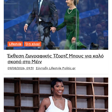
Lifestyle
Ό,τι είναι!
Έκθεση ζωγραφικής Τζορτζ Μπους για καλό
σκοπό στο Μέιν
09/08/2026, 09:51
Σύνταξη Lifestyle Politic.gr