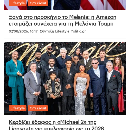
Lifestyle
Ό,τι είναι!
Ξανά στο προσκήνιο το Melania: η Amazon
ετοιμάζει συνέχεια για τη Μελάνια Τραμπ
07/08/2026, 16:17
Σύνταξη Lifestyle Politic.gr
Lifestyle
Ό,τι είναι!
Κερδίζει έδαφος η «Michael 2» της
Lionsgate για κυκλοφορία ως το 2028