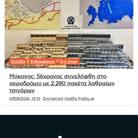
Ελλάδα
Ενδιαφέρουν
Ό,τι είναι!
Μύκονος: 56χρονος συνελήφθη στο
αεροδρόμιο με 2.280 πακέτα λαθραίων
τσιγάρων
07/08/2026, 13:10
Συντακτική Ομάδα Politic.gr