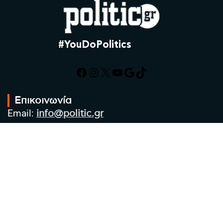
#YouDoPolitics
Facebook
Instagram
X
YouTube
Google
TikTok
Επικοινωνία
Email:
info@politic.gr
Τηλ:
+302310501850
Κιν:
+306986533609
Πολιτική Απορρήτου
Όροι χρήσης
Πολιτική Cookies