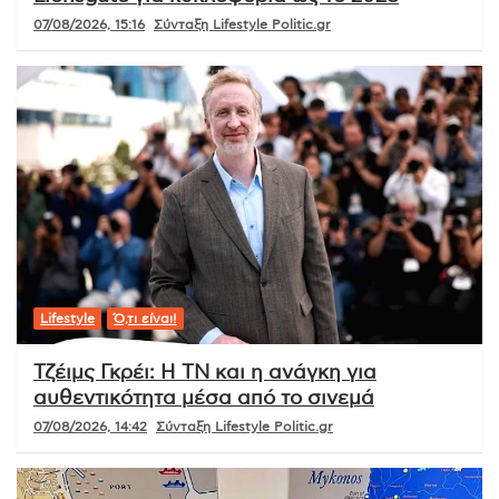
07/08/2026, 15:16
Σύνταξη Lifestyle Politic.gr
Lifestyle
Ό,τι είναι!
Τζέιμς Γκρέι: Η ΤΝ και η ανάγκη για
αυθεντικότητα μέσα από το σινεμά
07/08/2026, 14:42
Σύνταξη Lifestyle Politic.gr