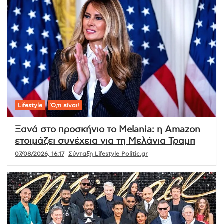
Lifestyle
Ό,τι είναι!
Ξανά στο προσκήνιο το Melania: η Amazon
ετοιμάζει συνέχεια για τη Μελάνια Τραμπ
07/08/2026, 16:17
Σύνταξη Lifestyle Politic.gr