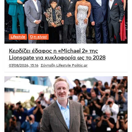
Lifestyle
Ό,τι είναι!
Κερδίζει έδαφος η «Michael 2» της
Lionsgate για κυκλοφορία ως το 2028
07/08/2026, 15:16
Σύνταξη Lifestyle Politic.gr