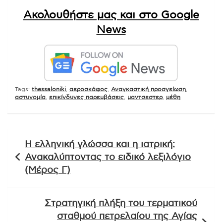
Ακολουθήστε μας και στο Google
News
Tags:
thessaloniki
,
αεροσκάφος
,
Αναγκαστική προσγείωση
,
αστυνομία
,
επικίνδυνες παρεμβάσεις
,
μαντσεστερ
,
μέθη
Πλοήγηση
Η ελληνική γλώσσα και η ιατρική:
άρθρων
Ανακαλύπτοντας το ειδικό λεξιλόγιο
(Μέρος Γ)
Στρατηγική πλήξη του τερματικού
σταθμού πετρελαίου της Αγίας