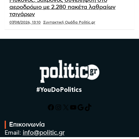
Μύκονος: 56χρονος συνελήφθη στο
αεροδρόμιο με 2.280 πακέτα λαθραίων
τσιγάρων
07/08/2026, 13:10
Συντακτική Ομάδα Politic.gr
#YouDoPolitics
Facebook
Instagram
X
YouTube
Google
TikTok
Επικοινωνία
Email:
info@politic.gr