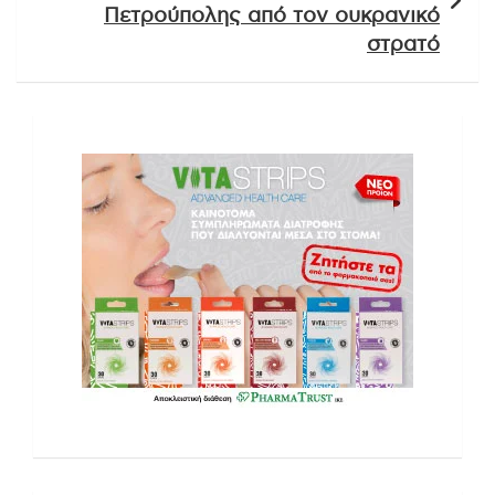
Πετρούπολης από τον ουκρανικό
στρατό