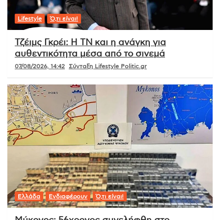
Lifestyle
Ό,τι είναι!
Τζέιμς Γκρέι: Η ΤΝ και η ανάγκη για
αυθεντικότητα μέσα από το σινεμά
07/08/2026, 14:42
Σύνταξη Lifestyle Politic.gr
Ελλάδα
Ενδιαφέρουν
Ό,τι είναι!