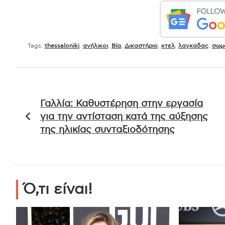
Tags:
thessaloniki
,
ανήλικοι
,
Βία
,
Δικαστήριο
,
κτελ
,
λαγκαδας
,
σωμ
Πλοήγηση
Γαλλία: Καθυστέρηση στην εργασία
άρθρων
για την αντίσταση κατά της αύξησης
της ηλικίας συνταξιοδότησης
Ό,τι είναι!