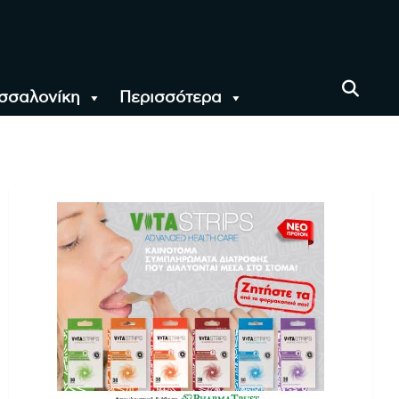
σσαλονίκη
Περισσότερα
αι όλο τον Κόσμο