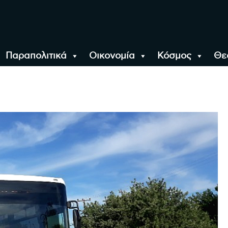
Παραπολιτικά
Οικονομία
Κόσμος
Θε
αλονίκη, την Ελλάδα κ