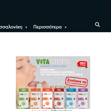
σσαλονίκη
Περισσότερα
αι όλο τον Κόσμο