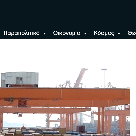
Παραπολιτικά
Οικονομία
Κόσμος
Θε
αλονίκη, την Ελλάδα κ