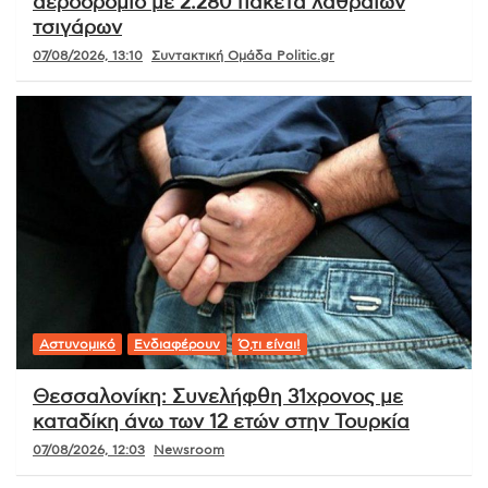
αεροδρόμιο με 2.280 πακέτα λαθραίων
τσιγάρων
07/08/2026, 13:10
Συντακτική Ομάδα Politic.gr
Αστυνομικό
Ενδιαφέρουν
Ό,τι είναι!
Θεσσαλονίκη: Συνελήφθη 31χρονος με
καταδίκη άνω των 12 ετών στην Τουρκία
07/08/2026, 12:03
Newsroom