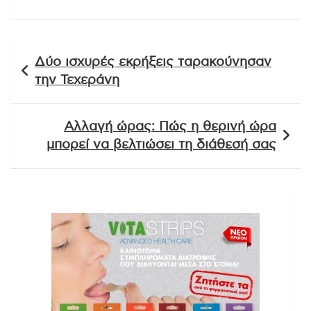
Πλοήγηση
Δύο ισχυρές εκρήξεις ταρακούνησαν
άρθρων
την Τεχεράνη
Αλλαγή ώρας: Πώς η θερινή ώρα
μπορεί να βελτιώσει τη διάθεσή σας