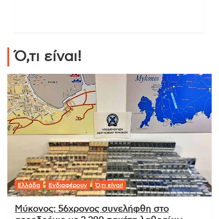
Ό,τι είναι!
Ελλάδα
Ενδιαφέρουν
Ό,τι είναι!
Μύκονος: 56χρονος συνελήφθη στο