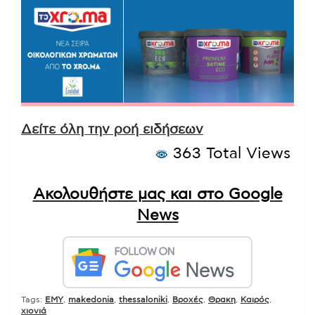
Δείτε όλη την ροή ειδήσεων
363 Total Views
Ακολουθήστε μας και στο Google
News
Tags:
EMY
,
makedonia
,
thessaloniki
,
Βροχές
,
Θρακη
,
Καιρός
,
χιονιά