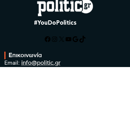
#YouDoPolitics
Facebook
Instagram
X
YouTube
Google
TikTok
Επικοινωνία
Email:
info@politic.gr
Τηλ:
+302310501850
Κιν:
+306986533609
Πολιτική Απορρήτου
Όροι χρήσης
Πολιτική Cookies
Πολιτική προστασίας προσωπικών