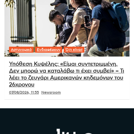
Αστυνομικό
Ενδιαφέρουν
Ό,τι είναι!
Υπόθεση Κυψέλης: «Είμαι συντετριμμένη.
Δεν μπορώ να καταλάβω τι έχει συμβεί» – Τι
λέει το ζευγάρι Αμερικανών κηδεμόνων του
26χρονου
07/08/2026, 11:55
Newsroom