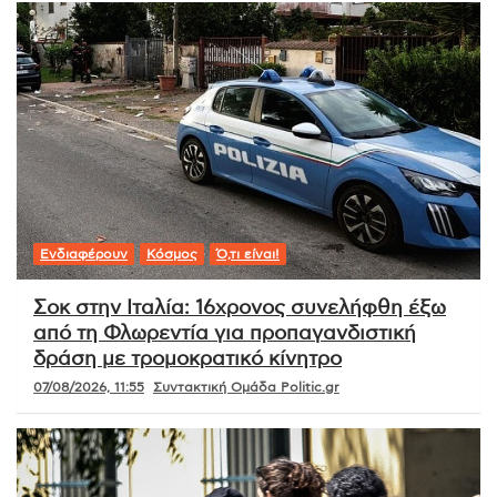
Ενδιαφέρουν
Κόσμος
Ό,τι είναι!
Σοκ στην Ιταλία: 16χρονος συνελήφθη έξω
από τη Φλωρεντία για προπαγανδιστική
δράση με τρομοκρατικό κίνητρο
07/08/2026, 11:55
Συντακτική Ομάδα Politic.gr