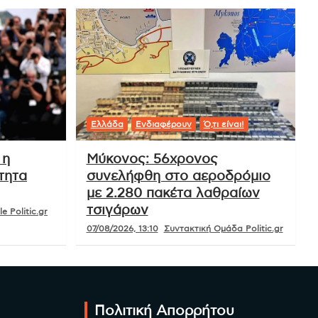
Ελλάδα
Ενδιαφέρουν
Ό,τι είναι!
 η
Μύκονος: 56χρονος
τητα
συνελήφθη στο αεροδρόμιο
με 2.280 πακέτα λαθραίων
τσιγάρων
e Politic.gr
07/08/2026, 13:10
Συντακτική Ομάδα Politic.gr
Πολιτική Απορρήτου