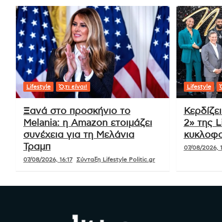
Lifestyle
Ό,τι είναι!
Lifestyle
Ό
Ξανά στο προσκήνιο το
Κερδίζε
Melania: η Amazon ετοιμάζει
2» της L
συνέχεια για τη Μελάνια
κυκλοφο
Τραμπ
07/08/2026, 1
07/08/2026, 16:17
Σύνταξη Lifestyle Politic.gr