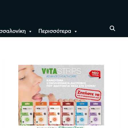
σσαλονίκη
Περισσότερα
αι όλο τον Κόσμο