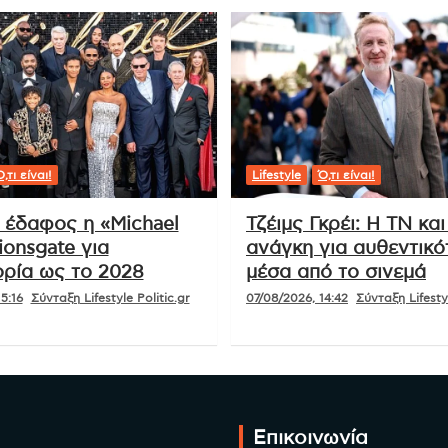
,τι είναι!
Lifestyle
Ό,τι είναι!
ι έδαφος η «Michael
Τζέιμς Γκρέι: Η ΤΝ και
ionsgate για
ανάγκη για αυθεντικό
ρία ως το 2028
μέσα από το σινεμά
5:16
Σύνταξη Lifestyle Politic.gr
07/08/2026, 14:42
Σύνταξη Lifestyl
Επικοινωνία