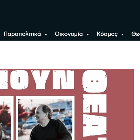
Παραπολιτικά
Οικονομία
Κόσμος
Θε
αλονίκη, την Ελλάδα κ