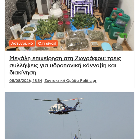
Αστυνομικό
Ό,τι είναι!
Μεγάλη επιχείρηση στη Ζωγράφου: τρεις
συλλήψεις για υδροπονική κάνναβη και
διακίνηση
08/08/2026, 18:34
Συντακτική Ομάδα Politic.gr