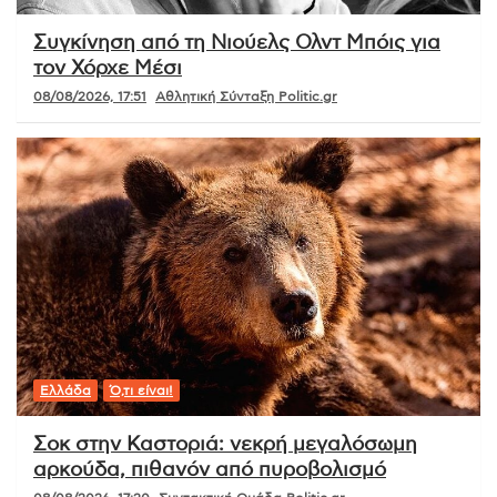
Συγκίνηση από τη Νιούελς Ολντ Μπόις για
τον Χόρχε Μέσι
08/08/2026, 17:51
Αθλητική Σύνταξη Politic.gr
Ελλάδα
Ό,τι είναι!
Σοκ στην Καστοριά: νεκρή μεγαλόσωμη
αρκούδα, πιθανόν από πυροβολισμό