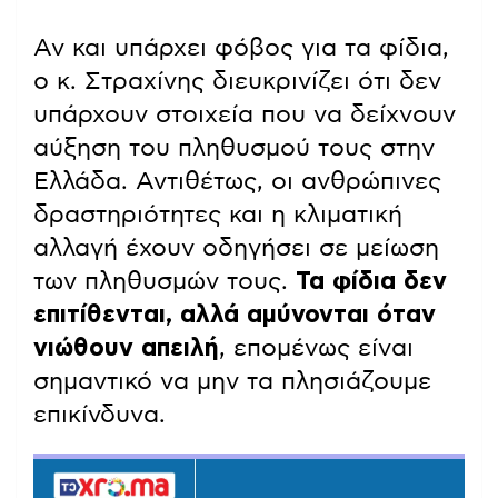
Αν και υπάρχει φόβος για τα φίδια,
ο κ. Στραχίνης διευκρινίζει ότι δεν
υπάρχουν στοιχεία που να δείχνουν
αύξηση του πληθυσμού τους στην
Ελλάδα. Αντιθέτως, οι ανθρώπινες
δραστηριότητες και η κλιματική
αλλαγή έχουν οδηγήσει σε μείωση
των πληθυσμών τους.
Τα φίδια δεν
επιτίθενται, αλλά αμύνονται όταν
νιώθουν απειλή
, επομένως είναι
σημαντικό να μην τα πλησιάζουμε
επικίνδυνα.