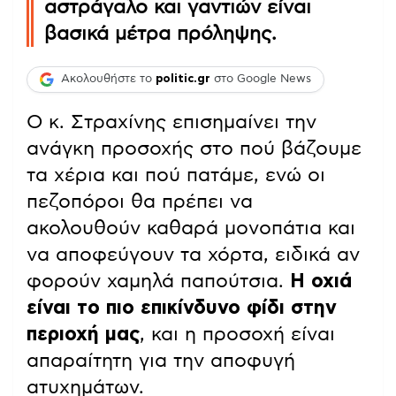
αστράγαλο και γαντιών είναι
βασικά μέτρα πρόληψης.
Ακολουθήστε το
politic.gr
στο Google News
Ο κ. Στραχίνης επισημαίνει την
ανάγκη προσοχής στο πού βάζουμε
τα χέρια και πού πατάμε, ενώ οι
πεζοπόροι θα πρέπει να
ακολουθούν καθαρά μονοπάτια και
να αποφεύγουν τα χόρτα, ειδικά αν
φορούν χαμηλά παπούτσια.
Η οχιά
είναι το πιο επικίνδυνο φίδι στην
περιοχή μας
, και η προσοχή είναι
απαραίτητη για την αποφυγή
ατυχημάτων.