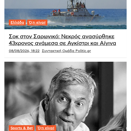
Ελλάδα
Ό,τι είναι!
Σοκ στον Σαρωνικό: Νεκρός ανασύρθηκε
43χρονος ανάμεσα σε Αγκίστρι και Αίγινα
08/08/2026, 18:22
Συντακτική Ομάδα Politic.gr
Sports & Bet
Ό,τι είναι!