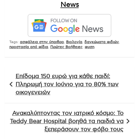
News
Tags:
ασφάλεια στην ύπαιθρο
,
Βιολογία
,
δαγκώματα φιδιών
,
προστασία από φίδια
,
Πρώτες Βοήθειες
,
φυση
Πλοήγηση
Επίδομα 150 ευρώ για κάθε παιδί:
άρθρων
Πληρωμή τον Ιούνιο για το 80% των
οικογενειών
Ανακαλύπτοντας τον ιατρικό κόσμο: Το
Teddy Bear Hospital βοηθά τα παιδιά να
ξεπεράσουν τον φόβο τους