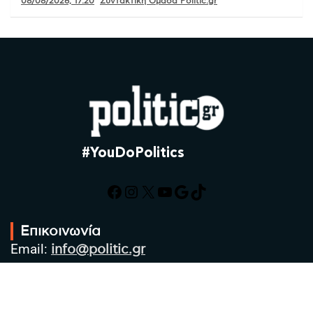
08/08/2026, 17:20
Συντακτική Ομάδα Politic.gr
#YouDoPolitics
Facebook
Instagram
X
YouTube
Google
TikTok
Επικοινωνία
Email:
info@politic.gr
Τηλ:
+302310501850
Κιν:
+306986533609