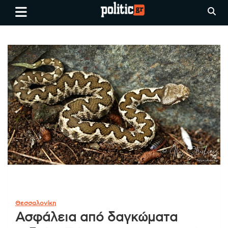
Skip
politic.gr
Ειδήσεις απο τη
to
Θεσσαλονίκη, την Ελλάδα και
content
όλο τον Κόσμο
Θεσσαλονίκη
Ασφάλεια από δαγκώματα