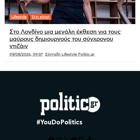
Lifestyle
Ό,τι είναι!
Στο Λονδίνο μια μεγάλη έκθεση για τους
μαύρους δημιουργούς του σύγχρονου
ντιζάιν
09/08/2026, 09:37
Σύνταξη Lifestyle Politic.gr
#YouDoPolitics
Facebook
Instagram
X
YouTube
Google
TikTok