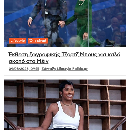
Lifestyle
Ό,τι είναι!
Έκθεση ζωγραφικής Τζορτζ Μπους για καλό
σκοπό στο Μέιν
09/08/2026, 09:51
Σύνταξη Lifestyle Politic.gr