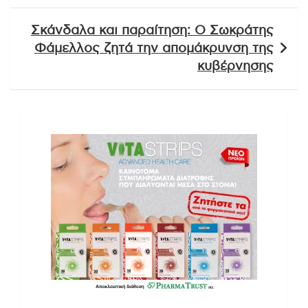
Σκάνδαλα και παραίτηση: Ο Σωκράτης
Φάμελλος ζητά την απομάκρυνση της
κυβέρνησης