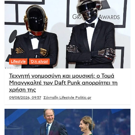
Lifestyle
Ό,τι είναι!
Τεχνητή νοημοσύνη και μουσική: ο Τομά
Μπανγκαλτέ των Daft Punk απορρίπτει τη
χρήση της
09/08/2026, 09:57
Σύνταξη Lifestyle Politic.gr