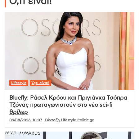
Ό,τι είναι!
Lifestyle
Ό,τι είναι!
Bluefly: Ράσελ Κρόου και Πριγιάνκα Τσόπρα
Τζόνας πρωταγωνιστούν στο νέο sci-fi
θρίλερ
09/08/2026, 10:07
Σύνταξη Lifestyle Politic.gr