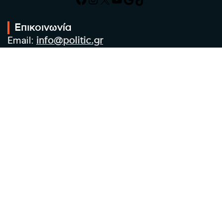
Επικοινωνία
Email:
info@politic.gr
Τηλ:
+302310501850
Κιν:
+306986533609
Πολιτική Απορρήτου
Όροι χρήσης
Πολιτική Cookies
Πολιτική προστασίας προσωπικών
δεδομένων
Συντακτική Ομάδα
Στοιχεία Επιχείρησης