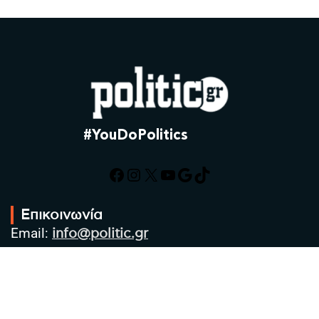
#YouDoPolitics
Facebook
Instagram
X
YouTube
Google
TikTok
Επικοινωνία
Email:
info@politic.gr
Τηλ:
+302310501850
Κιν:
+306986533609
Πολιτική Απορρήτου