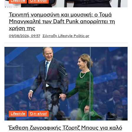
Lifestyle
Ό,τι είναι!
Τεχνητή νοημοσύνη και μουσική: ο Τομά
Μπανγκαλτέ των Daft Punk απορρίπτει τη
χρήση της
09/08/2026, 09:57
Σύνταξη Lifestyle Politic.gr
Lifestyle
Ό,τι είναι!
Έκθεση ζωγραφικής Τζορτζ Μπους για καλό