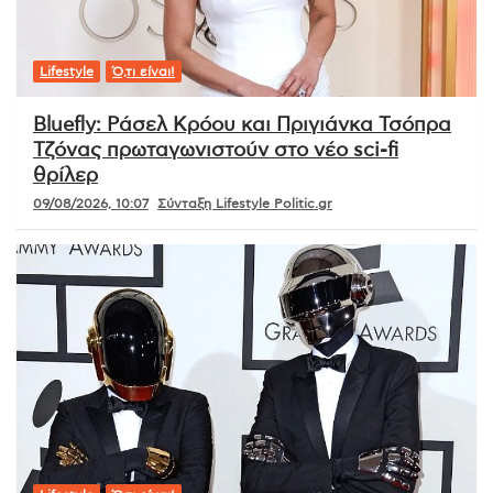
Lifestyle
Ό,τι είναι!
Bluefly: Ράσελ Κρόου και Πριγιάνκα Τσόπρα
Τζόνας πρωταγωνιστούν στο νέο sci-fi
θρίλερ
09/08/2026, 10:07
Σύνταξη Lifestyle Politic.gr