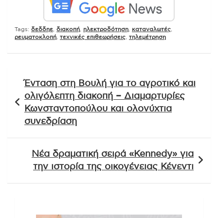
Tags:
δεδδηε
,
διακοπή
,
ηλεκτροδότηση
,
καταναλωτές
,
ρευματοκλοπή
,
τεχνικές επιθεωρήσεις
,
τηλεμέτρηση
Πλοήγηση
Ένταση στη Βουλή για το αγροτικό και
άρθρων
ολιγόλεπτη διακοπή – Διαμαρτυρίες
Κωνσταντοπούλου και ολονύχτια
συνεδρίαση
Νέα δραματική σειρά «Kennedy» για
την ιστορία της οικογένειας Κένεντι