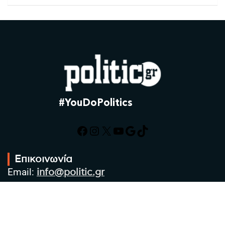
#YouDoPolitics
Facebook
Instagram
X
YouTube
Google
TikTok
Επικοινωνία
Email:
info@politic.gr
Τηλ:
+302310501850
Κιν:
+306986533609