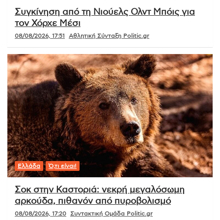
Συγκίνηση από τη Νιούελς Ολντ Μπόις για
τον Χόρχε Μέσι
08/08/2026, 17:51
Αθλητική Σύνταξη Politic.gr
Ελλάδα
Ό,τι είναι!
Σοκ στην Καστοριά: νεκρή μεγαλόσωμη
αρκούδα, πιθανόν από πυροβολισμό
08/08/2026, 17:20
Συντακτική Ομάδα Politic.gr