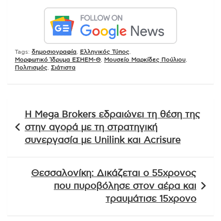
Tags:
δημοσιογραφία
,
Ελληνικός Τύπος
,
Μορφωτικό Ίδρυμα ΕΣΗΕΜ-Θ
,
Μουσείο Μαρκίδες Πούλιου
,
Πολιτισμός
,
Σιάτιστα
Πλοήγηση
Η Mega Brokers εδραιώνει τη θέση της
άρθρων
στην αγορά με τη στρατηγική
συνεργασία με Unilink και Acrisure
Θεσσαλονίκη: Δικάζεται ο 55χρονος
που πυροβόλησε στον αέρα και
τραυμάτισε 15χρονο