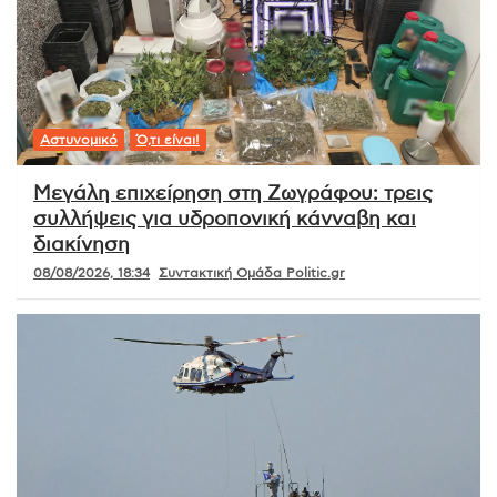
Αστυνομικό
Ό,τι είναι!
Μεγάλη επιχείρηση στη Ζωγράφου: τρεις
συλλήψεις για υδροπονική κάνναβη και
διακίνηση
08/08/2026, 18:34
Συντακτική Ομάδα Politic.gr