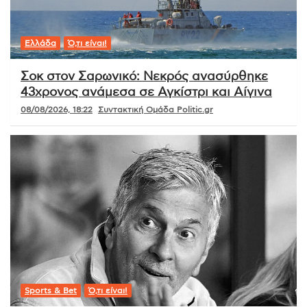
Ελλάδα
Ό,τι είναι!
Σοκ στον Σαρωνικό: Νεκρός ανασύρθηκε
43χρονος ανάμεσα σε Αγκίστρι και Αίγινα
08/08/2026, 18:22
Συντακτική Ομάδα Politic.gr
Sports & Bet
Ό,τι είναι!