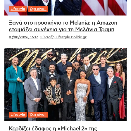
Lifestyle
Ό,τι είναι!
Ξανά στο προσκήνιο το Melania: η Amazon
ετοιμάζει συνέχεια για τη Μελάνια Τραμπ
07/08/2026, 16:17
Σύνταξη Lifestyle Politic.gr
Lifestyle
Ό,τι είναι!
Κερδίζει έδαφος η «Michael 2» της