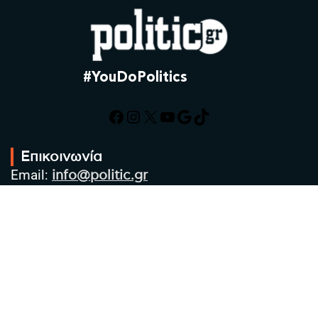
#YouDoPolitics
Facebook
Instagram
X
YouTube
Google
TikTok
Επικοινωνία
Email:
info@politic.gr
Τηλ:
+302310501850
Κιν:
+306986533609
Πολιτική Απορρήτου
Όροι χρήσης
Πολιτική Cookies