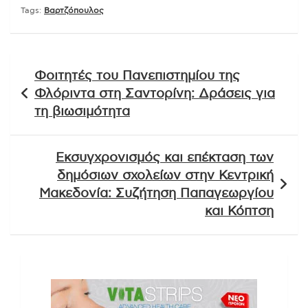
Tags:
Βαρτζόπουλος
Πλοήγηση
Φοιτητές του Πανεπιστημίου της
άρθρων
Φλόριντα στη Σαντορίνη: Δράσεις για
τη βιωσιμότητα
Εκσυγχρονισμός και επέκταση των
δημόσιων σχολείων στην Κεντρική
Μακεδονία: Συζήτηση Παπαγεωργίου
και Κόπτση