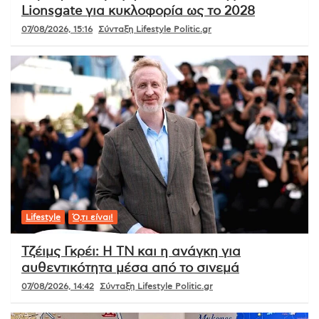
Lionsgate για κυκλοφορία ως το 2028
07/08/2026, 15:16
Σύνταξη Lifestyle Politic.gr
Lifestyle
Ό,τι είναι!
Τζέιμς Γκρέι: Η ΤΝ και η ανάγκη για
αυθεντικότητα μέσα από το σινεμά
07/08/2026, 14:42
Σύνταξη Lifestyle Politic.gr