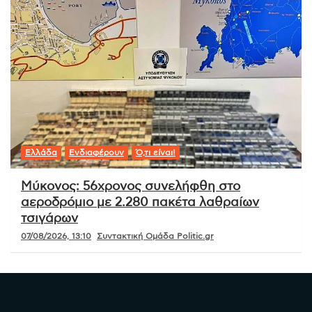
Ελλάδα
Ενδιαφέρουν
Ό,τι είναι!
Μύκονος: 56χρονος συνελήφθη στο
αεροδρόμιο με 2.280 πακέτα λαθραίων
τσιγάρων
07/08/2026, 13:10
Συντακτική Ομάδα Politic.gr