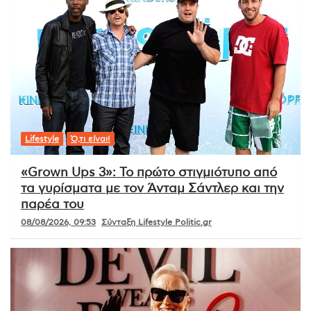
Lifestyle
Ό,τι είναι!
«Grown Ups 3»: Το πρώτο στιγμιότυπο από
τα γυρίσματα με τον Άνταμ Σάντλερ και την
παρέα του
08/08/2026, 09:53
Σύνταξη Lifestyle Politic.gr