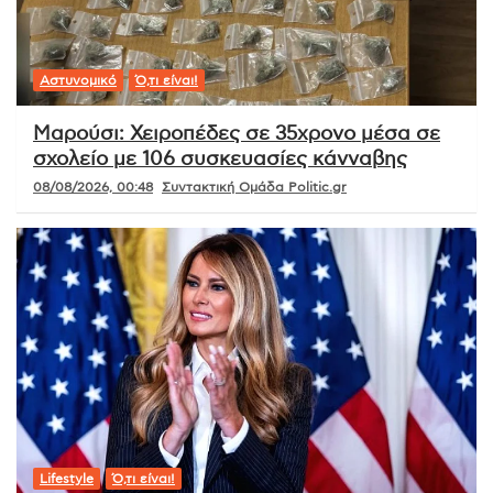
Αστυνομικό
Ό,τι είναι!
Μαρούσι: Χειροπέδες σε 35χρονο μέσα σε
σχολείο με 106 συσκευασίες κάνναβης
08/08/2026, 00:48
Συντακτική Ομάδα Politic.gr
Lifestyle
Ό,τι είναι!