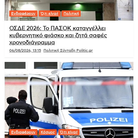
Ενδιαφέρουν
Ό,τι είναι!
Πολιτική
ΟΣΔΕ 2026: Το ΠΑΣΟΚ καταγγέλλει
κυβερνητικό φιάσκο και ζητά σαφές
χρονοδιάγραμμα
06/08/2026, 13:15
Πολιτική Σύνταξη Politic.gr
Ενδιαφέρουν
Κόσμος
Ό,τι είναι!