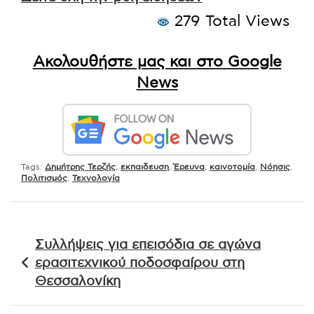
279 Total Views
Ακολουθήστε μας και στο Google
News
Tags:
Δημήτρης Τερζής
,
εκπαιδευση
,
Έρευνα
,
καινοτομία
,
Νόησις
,
Πολιτισμός
,
Τεχνολογία
Πλοήγηση
Συλλήψεις για επεισόδια σε αγώνα
άρθρων
ερασιτεχνικού ποδοσφαίρου στη
Θεσσαλονίκη