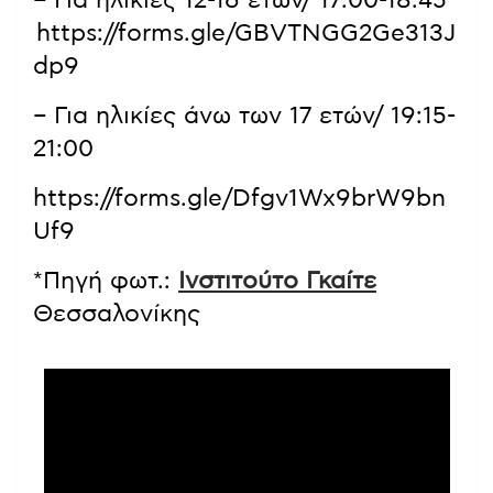
– Για ηλικίες 12-16 ετών/ 17:00-18:45
https://forms.gle/GBVTNGG2Ge313J
dp9
– Για ηλικίες άνω των 17 ετών/ 19:15-
21:00
https://forms.gle/Dfgv1Wx9brW9bn
Uf9
*Πηγή φωτ.:
Ινστιτούτο Γκαίτε
Θεσσαλονίκης