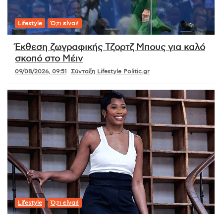
Lifestyle
Ό,τι είναι!
Έκθεση ζωγραφικής Τζορτζ Μπους για καλό
σκοπό στο Μέιν
09/08/2026, 09:51
Σύνταξη Lifestyle Politic.gr
Lifestyle
Ό,τι είναι!