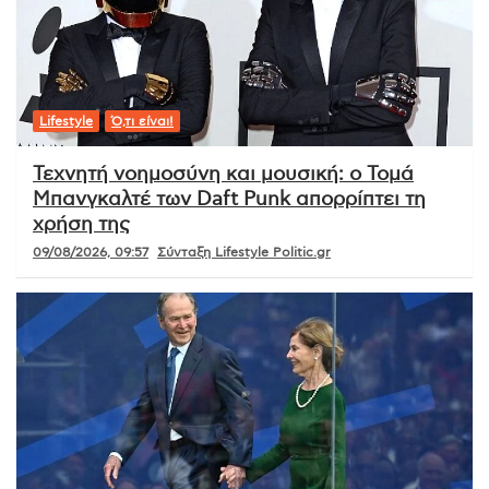
Lifestyle
Ό,τι είναι!
Τεχνητή νοημοσύνη και μουσική: ο Τομά
Μπανγκαλτέ των Daft Punk απορρίπτει τη
χρήση της
09/08/2026, 09:57
Σύνταξη Lifestyle Politic.gr