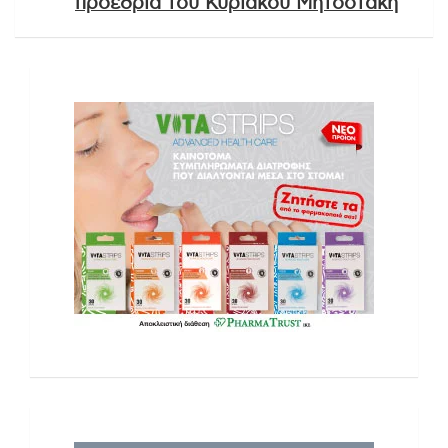
προεδρία του Κυριάκου Μητσοτάκη