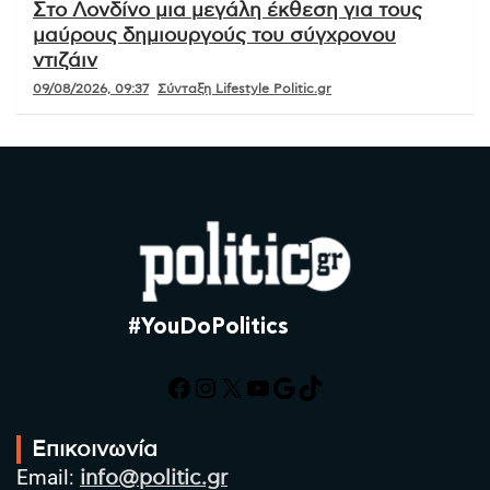
Στο Λονδίνο μια μεγάλη έκθεση για τους
μαύρους δημιουργούς του σύγχρονου
ντιζάιν
09/08/2026, 09:37
Σύνταξη Lifestyle Politic.gr
#YouDoPolitics
Facebook
Instagram
X
YouTube
Google
TikTok
Επικοινωνία
Email:
info@politic.gr