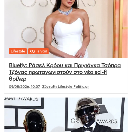
Lifestyle
Ό,τι είναι!
Bluefly: Ράσελ Κρόου και Πριγιάνκα Τσόπρα
Τζόνας πρωταγωνιστούν στο νέο sci-fi
θρίλερ
09/08/2026, 10:07
Σύνταξη Lifestyle Politic.gr