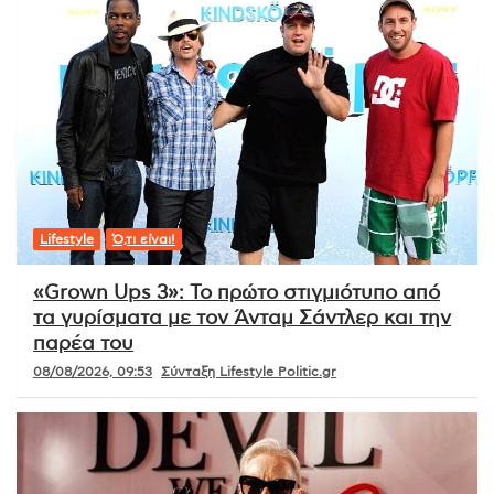
Lifestyle
Ό,τι είναι!
«Grown Ups 3»: Το πρώτο στιγμιότυπο από
τα γυρίσματα με τον Άνταμ Σάντλερ και την
παρέα του
08/08/2026, 09:53
Σύνταξη Lifestyle Politic.gr