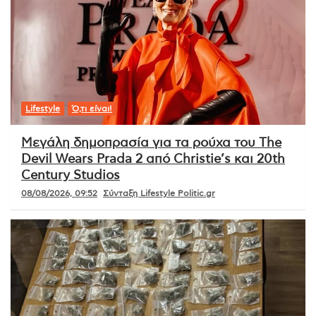
Lifestyle
Ό,τι είναι!
Μεγάλη δημοπρασία για τα ρούχα του The
Devil Wears Prada 2 από Christie’s και 20th
Century Studios
08/08/2026, 09:52
Σύνταξη Lifestyle Politic.gr