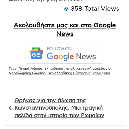
358 Total Views
Ακολουθήστε μας και στο Google
News
Tags:
Γενικά Λύκεια
,
εκπαιδευση
,
επαλ
,
κεντρική μακεδονία
,
Νεοελληνική Γλώσσα
,
Πανελλαδικές Εξετάσεις
,
Υποψήφιοι
Πλοήγηση
Θρήνος για την άλωση της
άρθρων
Κωνσταντινούπολης: Μια τραγική
σελίδα στην ιστορία των Ρωμαίων