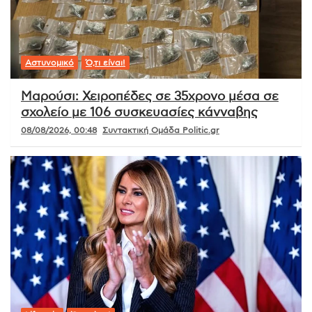
Αστυνομικό
Ό,τι είναι!
Μαρούσι: Χειροπέδες σε 35χρονο μέσα σε
σχολείο με 106 συσκευασίες κάνναβης
08/08/2026, 00:48
Συντακτική Ομάδα Politic.gr