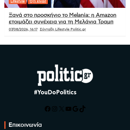
Lifestyle
Ό,τι είναι!
Ξανά στο προσκήνιο το Melania: η Amazon
ετοιμάζει συνέχεια για τη Μελάνια Τραμπ
07/08/2026, 16:17
Σύνταξη Lifestyle Politic.gr
#YouDoPolitics
Facebook
Instagram
X
YouTube
Google
TikTok
Επικοινωνία