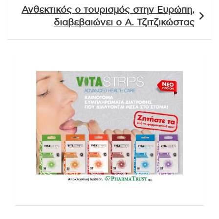
Ανθεκτικός ο τουρισμός στην Ευρώπη,
διαβεβαιώνει ο Α. Τζιτζικώστας