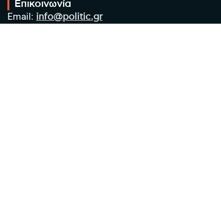
Επικοινωνία
Email:
info@politic.gr
Τηλ:
+302310501850
Κιν:
+306986533609
Πολιτική Απορρήτου
Όροι χρήσης
Πολιτική Cookies
Πολιτική προστασίας προσωπικών
δεδομένων
Συντακτική Ομάδα
Στοιχεία Επιχείρησης