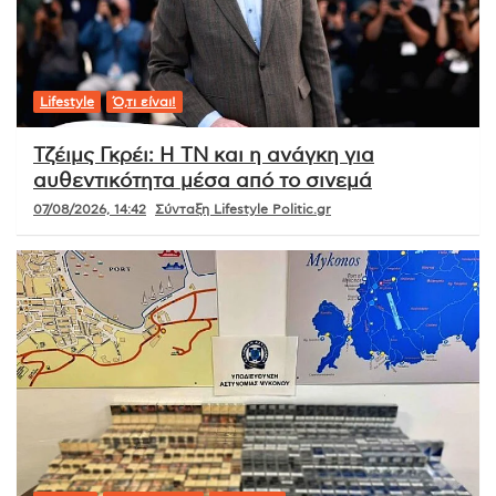
Lifestyle
Ό,τι είναι!
Τζέιμς Γκρέι: Η ΤΝ και η ανάγκη για
αυθεντικότητα μέσα από το σινεμά
07/08/2026, 14:42
Σύνταξη Lifestyle Politic.gr