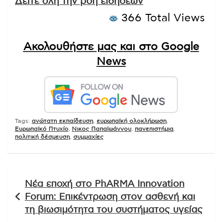
Δείτε όλη την ροή ειδήσεων
366 Total Views
Ακολουθήστε μας και στο Google
News
Tags:
ανώτατη εκπαίδευση
,
ευρωπαϊκή ολοκλήρωση
,
Ευρωπαϊκό Πτυχίο
,
Νικος Παπαϊωάννου
,
πανεπιστήμια
,
πολιτική δέσμευση
,
συμμαχίες
Πλοήγηση
Νέα εποχή στο PhARMA Innovation
άρθρων
Forum: Επικέντρωση στον ασθενή και
τη βιωσιμότητα του συστήματος υγείας