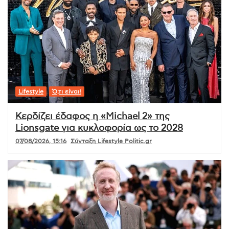
Lifestyle
Ό,τι είναι!
Κερδίζει έδαφος η «Michael 2» της
Lionsgate για κυκλοφορία ως το 2028
07/08/2026, 15:16
Σύνταξη Lifestyle Politic.gr