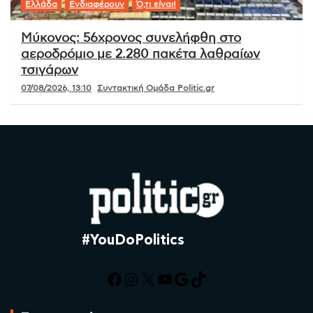
Ελλάδα
Ενδιαφέρουν
Ό,τι είναι!
Μύκονος: 56χρονος συνελήφθη στο
αεροδρόμιο με 2.280 πακέτα λαθραίων
τσιγάρων
07/08/2026, 13:10
Συντακτική Ομάδα Politic.gr
#YouDoPolitics
Facebook
Instagram
X
YouTube
Google
TikTok