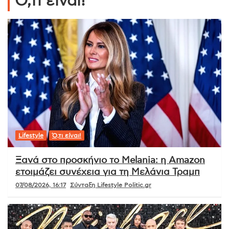
Ό,τι είναι!
Lifestyle
Ό,τι είναι!
Ξανά στο προσκήνιο το Melania: η Amazon
ετοιμάζει συνέχεια για τη Μελάνια Τραμπ
07/08/2026, 16:17
Σύνταξη Lifestyle Politic.gr