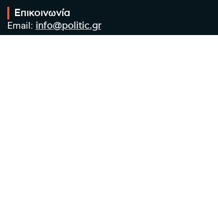
Επικοινωνία
Email:
info@politic.gr
Τηλ:
+302310501850
Κιν:
+306986533609
Πολιτική Απορρήτου
Όροι χρήσης
Πολιτική Cookies
Πολιτική προστασίας προσωπικών
δεδομένων
Συντακτική Ομάδα
Στοιχεία Επιχείρησης