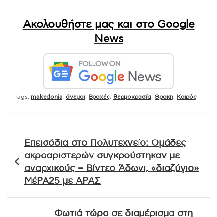
Ακολουθήστε μας και στο Google
News
Tags:
makedonia
,
άνεμοι
,
Βροχές
,
θερμοκρασία
,
Θρακη
,
Καιρός
Πλοήγηση
Επεισόδια στο Πολυτεχνείο: Ομάδες
άρθρων
ακροαριστερών συγκρούστηκαν με
αναρχικούς – Βίντεο Άδωνι, «διαζύγιο»
ΜέΡΑ25 με ΑΡΑΣ
Φωτιά τώρα σε διαμέρισμα στη