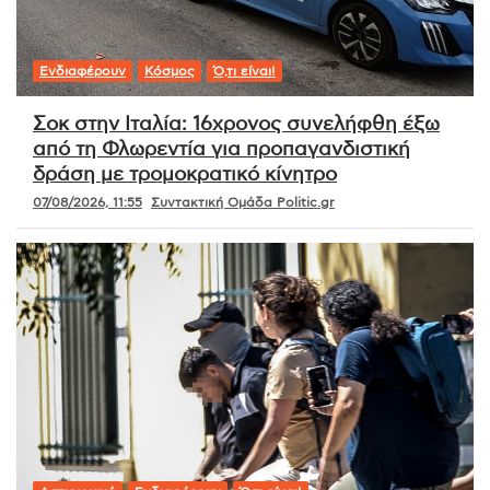
Ενδιαφέρουν
Κόσμος
Ό,τι είναι!
Σοκ στην Ιταλία: 16χρονος συνελήφθη έξω
από τη Φλωρεντία για προπαγανδιστική
δράση με τρομοκρατικό κίνητρο
07/08/2026, 11:55
Συντακτική Ομάδα Politic.gr