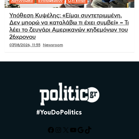
Αστυνομικό
Ενδιαφέρουν
Ό,τι είναι!
Υπόθεση Κυψέλης: «Είμαι συντετριμμένη.
Δεν μπορώ να καταλάβω τι έχει συμβεί» – Τι
λέει το ζευγάρι Αμερικανών κηδεμόνων του
26χρονου
07/08/2026, 11:55
Newsroom
#YouDoPolitics
Facebook
Instagram
X
YouTube
Google
TikTok