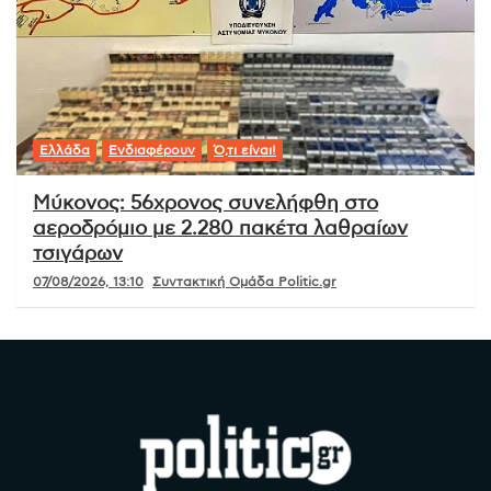
Ελλάδα
Ενδιαφέρουν
Ό,τι είναι!
Μύκονος: 56χρονος συνελήφθη στο
αεροδρόμιο με 2.280 πακέτα λαθραίων
τσιγάρων
07/08/2026, 13:10
Συντακτική Ομάδα Politic.gr