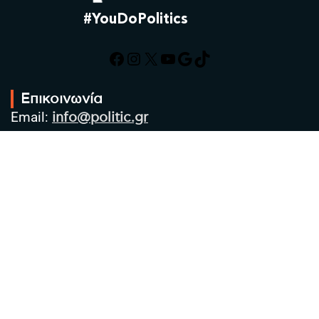
#YouDoPolitics
Facebook
Instagram
X
YouTube
Google
TikTok
Επικοινωνία
Email:
info@politic.gr
Τηλ:
+302310501850
Κιν:
+306986533609
Πολιτική Απορρήτου
Όροι χρήσης
Πολιτική Cookies
Πολιτική προστασίας προσωπικών
δεδομένων