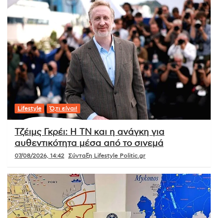
Lifestyle
Ό,τι είναι!
Τζέιμς Γκρέι: Η ΤΝ και η ανάγκη για
αυθεντικότητα μέσα από το σινεμά
07/08/2026, 14:42
Σύνταξη Lifestyle Politic.gr