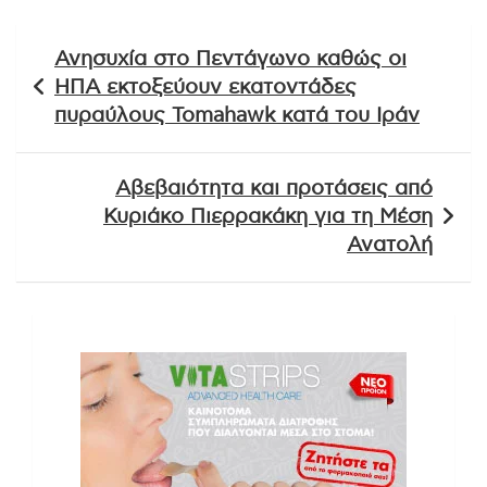
Πλοήγηση
Ανησυχία στο Πεντάγωνο καθώς οι
άρθρων
ΗΠΑ εκτοξεύουν εκατοντάδες
πυραύλους Tomahawk κατά του Ιράν
Αβεβαιότητα και προτάσεις από
Κυριάκο Πιερρακάκη για τη Μέση
Ανατολή