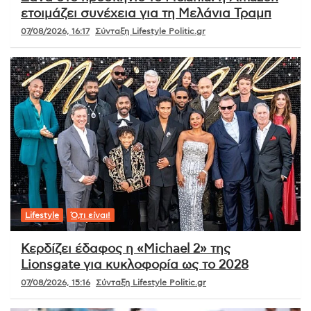
ετοιμάζει συνέχεια για τη Μελάνια Τραμπ
07/08/2026, 16:17
Σύνταξη Lifestyle Politic.gr
Lifestyle
Ό,τι είναι!
Κερδίζει έδαφος η «Michael 2» της
Lionsgate για κυκλοφορία ως το 2028
07/08/2026, 15:16
Σύνταξη Lifestyle Politic.gr