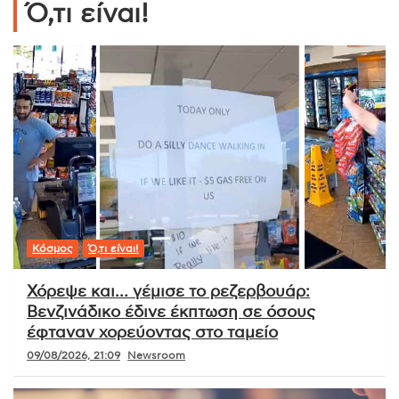
Ό,τι είναι!
Κόσμος
Ό,τι είναι!
Χόρεψε και… γέμισε το ρεζερβουάρ:
Βενζινάδικο έδινε έκπτωση σε όσους
έφταναν χορεύοντας στο ταμείο
09/08/2026, 21:09
Newsroom