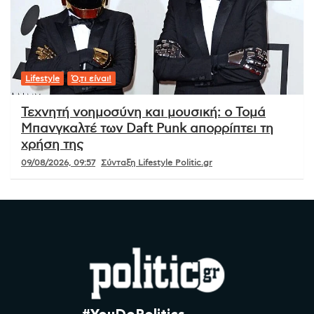
Lifestyle
Ό,τι είναι!
Τεχνητή νοημοσύνη και μουσική: ο Τομά
Μπανγκαλτέ των Daft Punk απορρίπτει τη
χρήση της
09/08/2026, 09:57
Σύνταξη Lifestyle Politic.gr