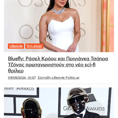
Lifestyle
Ό,τι είναι!
Bluefly: Ράσελ Κρόου και Πριγιάνκα Τσόπρα
Τζόνας πρωταγωνιστούν στο νέο sci-fi
θρίλερ
09/08/2026, 10:07
Σύνταξη Lifestyle Politic.gr