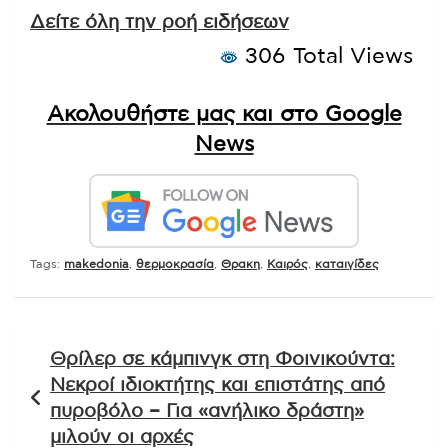
Δείτε όλη την ροή ειδήσεων
306 Total Views
Ακολουθήστε μας και στο Google
News
Tags:
makedonia
,
θερμοκρασία
,
Θρακη
,
Καιρός
,
καταιγίδες
Πλοήγηση
Θρίλερ σε κάμπινγκ στη Φοινικούντα:
άρθρων
Νεκροί ιδιοκτήτης και επιστάτης από
πυροβόλο – Για «ανήλικο δράστη»
μιλούν οι αρχές