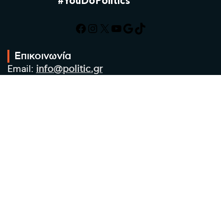
#YouDoPolitics
Facebook
Instagram
X
YouTube
Google
TikTok
Επικοινωνία
Email:
info@politic.gr
Τηλ:
+302310501850
Κιν:
+306986533609
Πολιτική Απορρήτου
Όροι χρήσης
Πολιτική Cookies
Πολιτική προστασίας προσωπικών
δεδομένων
Συντακτική Ομάδα