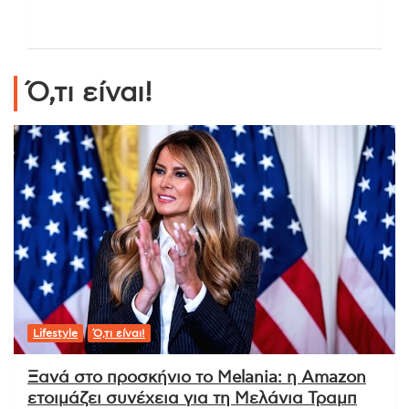
Ό,τι είναι!
Lifestyle
Ό,τι είναι!
Ξανά στο προσκήνιο το Melania: η Amazon
ετοιμάζει συνέχεια για τη Μελάνια Τραμπ