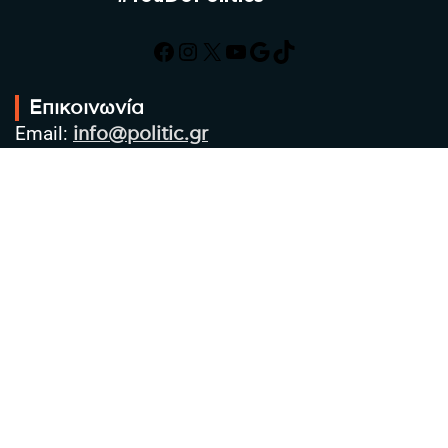
Facebook
Instagram
X
YouTube
Google
TikTok
Επικοινωνία
Email:
info@politic.gr
Τηλ:
+302310501850
Κιν:
+306986533609
Πολιτική Απορρήτου
Όροι χρήσης
Πολιτική Cookies
Πολιτική προστασίας προσωπικών
δεδομένων
Συντακτική Ομάδα