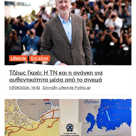
Lifestyle
Ό,τι είναι!
Τζέιμς Γκρέι: Η ΤΝ και η ανάγκη για
αυθεντικότητα μέσα από το σινεμά
07/08/2026, 14:42
Σύνταξη Lifestyle Politic.gr