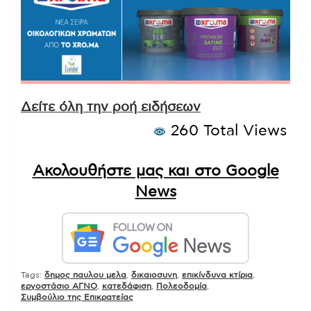
Δείτε όλη την ροή ειδήσεων
260 Total Views
Ακολουθήστε μας και στο Google
News
Tags:
δημος παυλου μελα
,
δικαιοσυνη
,
επικίνδυνα κτίρια
,
εργοστάσιο ΑΓΝΟ
,
κατεδάφιση
,
Πολεοδομία
,
Συμβούλιο της Επικρατείας