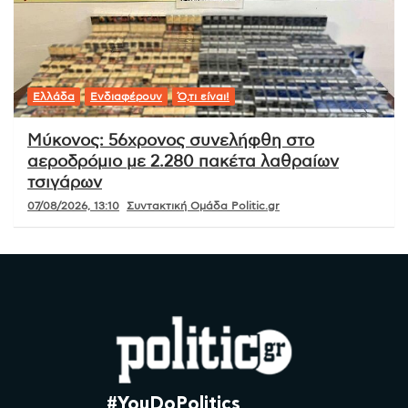
Ελλάδα
Ενδιαφέρουν
Ό,τι είναι!
Μύκονος: 56χρονος συνελήφθη στο
αεροδρόμιο με 2.280 πακέτα λαθραίων
τσιγάρων
07/08/2026, 13:10
Συντακτική Ομάδα Politic.gr
#YouDoPolitics