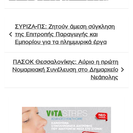
Πλοήγηση
ΣΥΡΙΖΑ-ΠΣ: Ζητούν άμεση σύγκληση
άρθρων
της Επιτροπής Παραγωγής και
Εμπορίου για τα πλημμυρικά έργα
ΠΑΣΟΚ Θεσσαλονίκης: Αύριο η πρώτη
Νομαρχιακή Συνέλευση στο Δημαρχείο
Νεάπολης