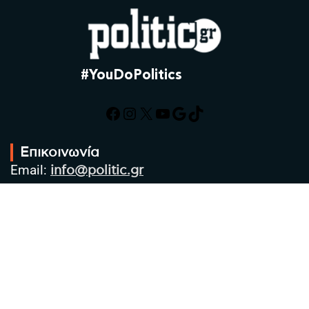
#YouDoPolitics
Facebook
Instagram
X
YouTube
Google
TikTok
Επικοινωνία
Email:
info@politic.gr
Τηλ:
+302310501850
Κιν:
+306986533609
Πολιτική Απορρήτου
Όροι χρήσης
Πολιτική Cookies