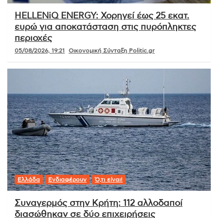
HELLENiQ ENERGY: Χορηγεί έως 25 εκατ.
ευρώ για αποκατάσταση στις πυρόπληκτες
περιοχές
05/08/2026, 19:21
Οικονομική Σύνταξη Politic.gr
Ελλάδα
Ενδιαφέρουν
Ό,τι είναι!
Συναγερμός στην Κρήτη: 112 αλλοδαποί
διασώθηκαν σε δύο επιχειρήσεις