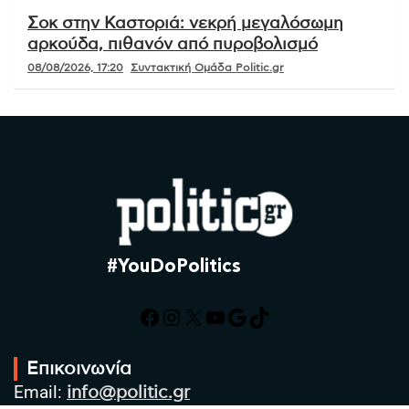
Σοκ στην Καστοριά: νεκρή μεγαλόσωμη
αρκούδα, πιθανόν από πυροβολισμό
08/08/2026, 17:20
Συντακτική Ομάδα Politic.gr
#YouDoPolitics
Facebook
Instagram
X
YouTube
Google
TikTok
Επικοινωνία
Email:
info@politic.gr