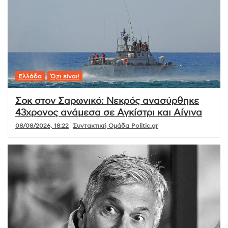
Ελλάδα
Ό,τι είναι!
Σοκ στον Σαρωνικό: Νεκρός ανασύρθηκε
43χρονος ανάμεσα σε Αγκίστρι και Αίγινα
08/08/2026, 18:22
Συντακτική Ομάδα Politic.gr