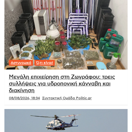
Αστυνομικό
Ό,τι είναι!
Μεγάλη επιχείρηση στη Ζωγράφου: τρεις
συλλήψεις για υδροπονική κάνναβη και
διακίνηση
08/08/2026, 18:34
Συντακτική Ομάδα Politic.gr