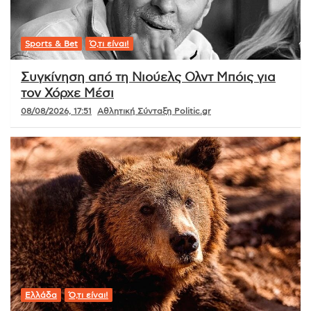
Sports & Bet
Ό,τι είναι!
Συγκίνηση από τη Νιούελς Ολντ Μπόις για
τον Χόρχε Μέσι
08/08/2026, 17:51
Αθλητική Σύνταξη Politic.gr
Ελλάδα
Ό,τι είναι!