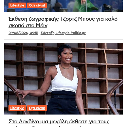
Lifestyle
Ό,τι είναι!
Έκθεση ζωγραφικής Τζορτζ Μπους για καλό
σκοπό στο Μέιν
09/08/2026, 09:51
Σύνταξη Lifestyle Politic.gr
Lifestyle
Ό,τι είναι!
Στο Λονδίνο μια μεγάλη έκθεση για τους