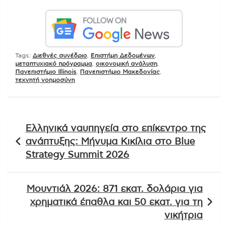
Tags:
Διεθνές συνέδριο
,
Επιστήμη Δεδομένων
,
μεταπτυχιακό πρόγραμμα
,
οικονομική ανάλυση
,
Πανεπιστήμιο Illinois
,
Πανεπιστήμιο Μακεδονίας
,
τεχνητή νοημοσύνη
Πλοήγηση
Ελληνικά ναυπηγεία στο επίκεντρο της
άρθρων
ανάπτυξης: Μήνυμα Κικίλια στο Blue
Strategy Summit 2026
Μουντιάλ 2026: 871 εκατ. δολάρια για
χρηματικά έπαθλα και 50 εκατ. για τη
νικήτρια