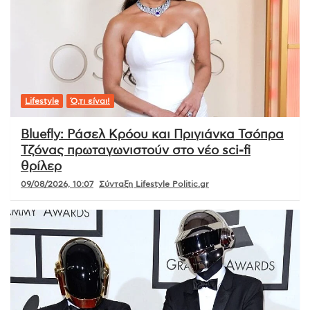
Lifestyle
Ό,τι είναι!
Bluefly: Ράσελ Κρόου και Πριγιάνκα Τσόπρα
Τζόνας πρωταγωνιστούν στο νέο sci-fi
θρίλερ
09/08/2026, 10:07
Σύνταξη Lifestyle Politic.gr