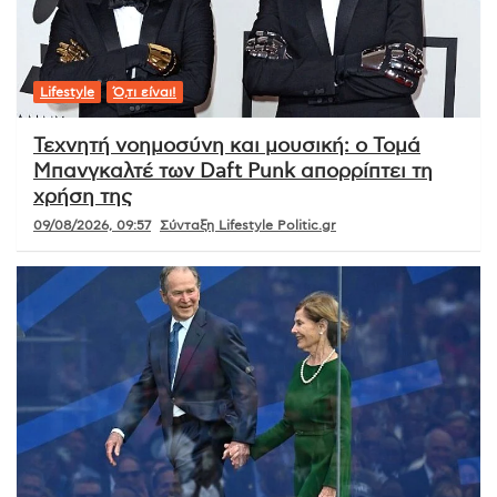
Lifestyle
Ό,τι είναι!
Τεχνητή νοημοσύνη και μουσική: ο Τομά
Μπανγκαλτέ των Daft Punk απορρίπτει τη
χρήση της
09/08/2026, 09:57
Σύνταξη Lifestyle Politic.gr