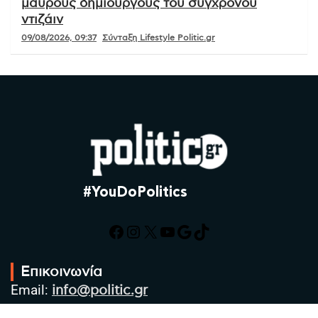
μαύρους δημιουργούς του σύγχρονου
ντιζάιν
09/08/2026, 09:37
Σύνταξη Lifestyle Politic.gr
#YouDoPolitics
Facebook
Instagram
X
YouTube
Google
TikTok
Επικοινωνία
Email:
info@politic.gr
Τηλ:
+302310501850