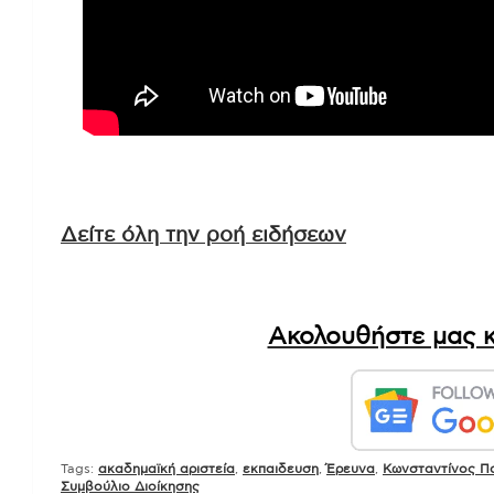
Δείτε όλη την ροή ειδήσεων
Ακολουθήστε μας κ
Tags:
ακαδημαϊκή αριστεία
,
εκπαιδευση
,
Έρευνα
,
Κωνσταντίνος Π
Συμβούλιο Διοίκησης