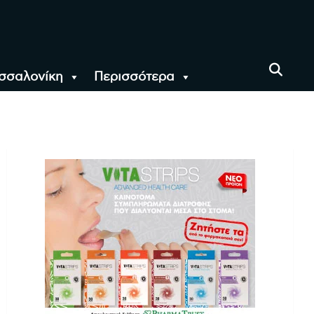
σσαλονίκη
Περισσότερα
αι όλο τον Κόσμο