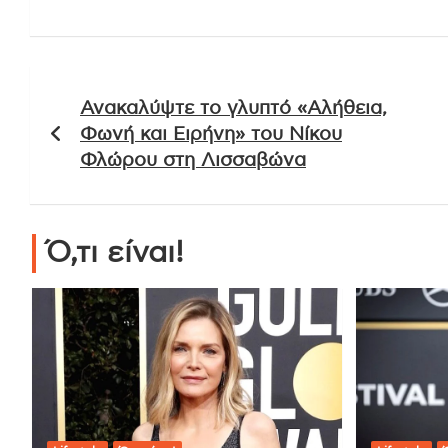
Πλοήγηση
Ανακαλύψτε το γλυπτό «Αλήθεια,
άρθρων
Φωνή και Ειρήνη» του Νίκου
Φλώρου στη Λισσαβώνα
Ό,τι είναι!