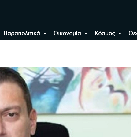
Παραπολιτικά
Οικονομία
Κόσμος
Θε
αλονίκη, την Ελλάδα κ