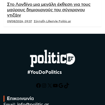
Στο Λονδίνο μια μεγάλη έκθεση για τους
μαύρους δημιουργούς του σύγχρονου
ντιζάιν
09/08/2026, 09:37
Σύνταξη Lifestyle Politic.gr
#YouDoPolitics
Facebook
Instagram
X
YouTube
Google
TikTok
Επικοινωνία
Email:
info@politic.gr