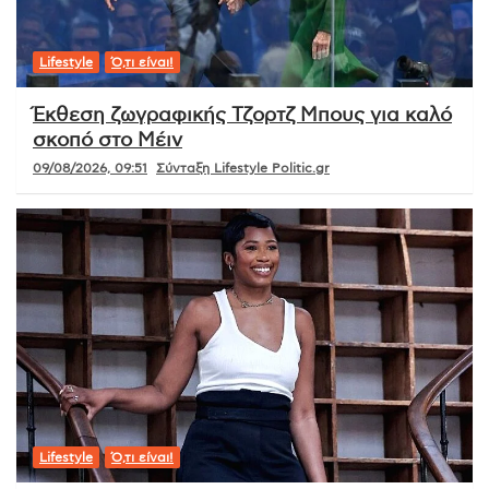
Lifestyle
Ό,τι είναι!
Έκθεση ζωγραφικής Τζορτζ Μπους για καλό
σκοπό στο Μέιν
09/08/2026, 09:51
Σύνταξη Lifestyle Politic.gr
Lifestyle
Ό,τι είναι!