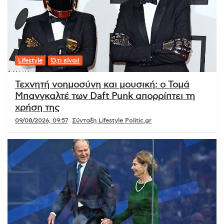
Lifestyle
Ό,τι είναι!
Τεχνητή νοημοσύνη και μουσική: ο Τομά
Μπανγκαλτέ των Daft Punk απορρίπτει τη
χρήση της
09/08/2026, 09:57
Σύνταξη Lifestyle Politic.gr