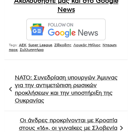
Ακολουθήστε μας και στο Google
News
Tags:
AEK
,
Super League
,
Ζίβκοβιτς
,
Λουκάς Μήλιος
,
Ντερμπι
,
παοκ
,
Συλλυπητήρια
Πλοήγηση
ΝΑΤΟ: Συνεδρίαση υπουργών Άμυνας
άρθρων
για την αντιμετώπιση ρωσικών
προκλήσεων και την υποστήριξη της
Ουκρανίας
Οι άνδρες προκρίνονται με Κροατία
στους «16», οι γυναίκες με Σλοβενία