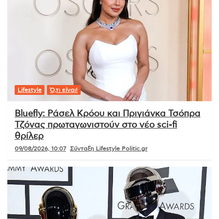
Lifestyle
Ό,τι είναι!
Bluefly: Ράσελ Κρόου και Πριγιάνκα Τσόπρα
Τζόνας πρωταγωνιστούν στο νέο sci-fi
θρίλερ
09/08/2026, 10:07
Σύνταξη Lifestyle Politic.gr