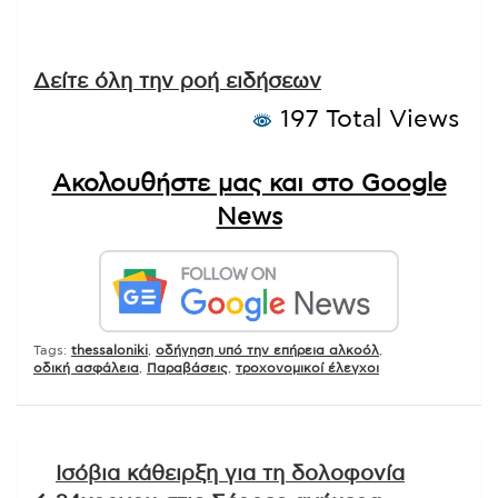
Δείτε όλη την ροή ειδήσεων
197 Total Views
Ακολουθήστε μας και στο Google
News
Tags:
thessaloniki
,
οδήγηση υπό την επήρεια αλκοόλ
,
οδική ασφάλεια
,
Παραβάσεις
,
τροχονομικοί έλεγχοι
Πλοήγηση
Ισόβια κάθειρξη για τη δολοφονία
άρθρων