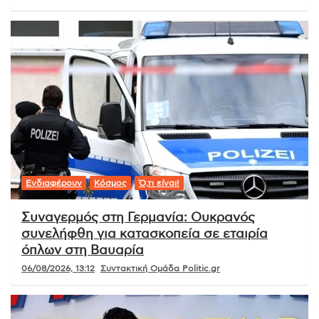
Ενδιαφέρουν
Κόσμος
Ό,τι είναι!
Συναγερμός στη Γερμανία: Ουκρανός
συνελήφθη για κατασκοπεία σε εταιρία
όπλων στη Βαυαρία
06/08/2026, 13:12
Συντακτική Ομάδα Politic.gr