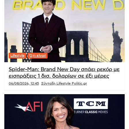
Lifestyle
Ό,τι είναι!
Spider-Man: Brand New Day σπάει ρεκόρ με
εισπράξεις 1 δισ. δολαρίων σε έξι μέρες
06/08/2026, 12:45
Σύνταξη Lifestyle Politic.gr