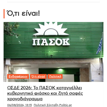
Ό,τι είναι!
Ενδιαφέρουν
Ό,τι είναι!
Πολιτική
ΟΣΔΕ 2026: Το ΠΑΣΟΚ καταγγέλλει
κυβερνητικό φιάσκο και ζητά σαφές
χρονοδιάγραμμα
06/08/2026, 13:15
Πολιτική Σύνταξη Politic.gr