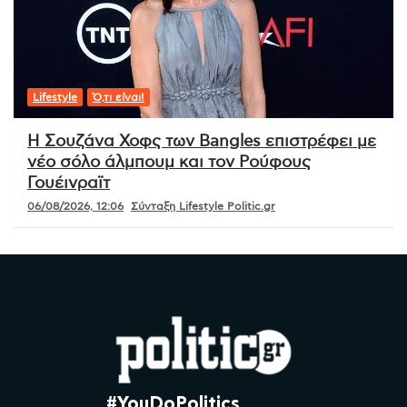
Lifestyle
Ό,τι είναι!
Η Σουζάνα Χοφς των Bangles επιστρέφει με
νέο σόλο άλμπουμ και τον Ρούφους
Γουέινραϊτ
06/08/2026, 12:06
Σύνταξη Lifestyle Politic.gr
#YouDoPolitics