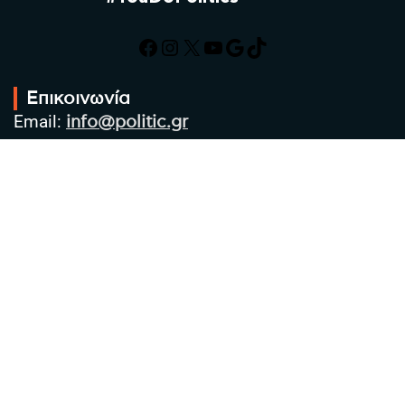
Facebook
Instagram
X
YouTube
Google
TikTok
Επικοινωνία
Email:
info@politic.gr
Τηλ:
+302310501850
Κιν:
+306986533609
Πολιτική Απορρήτου
Όροι χρήσης
Πολιτική Cookies
Πολιτική προστασίας προσωπικών
δεδομένων
Συντακτική Ομάδα