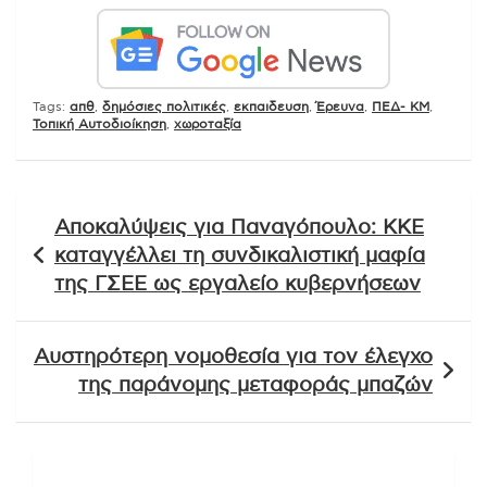
Tags:
απθ
,
δημόσιες πολιτικές
,
εκπαιδευση
,
Έρευνα
,
ΠΕΔ- ΚΜ
,
Τοπική Αυτοδιοίκηση
,
χωροταξία
Πλοήγηση
Αποκαλύψεις για Παναγόπουλο: ΚΚΕ
άρθρων
καταγγέλλει τη συνδικαλιστική μαφία
της ΓΣΕΕ ως εργαλείο κυβερνήσεων
Αυστηρότερη νομοθεσία για τον έλεγχο
της παράνομης μεταφοράς μπαζών