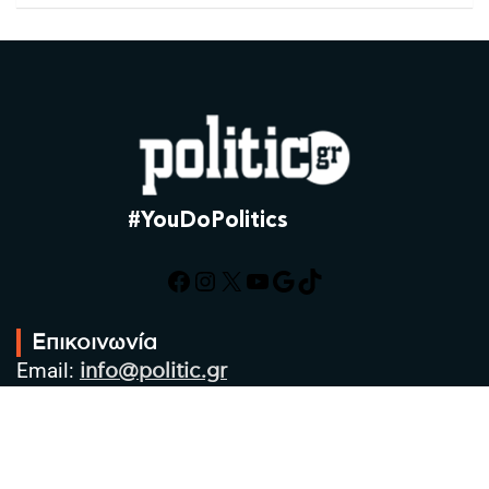
#YouDoPolitics
Facebook
Instagram
X
YouTube
Google
TikTok
Επικοινωνία
Email:
info@politic.gr
Τηλ:
+302310501850
Κιν:
+306986533609