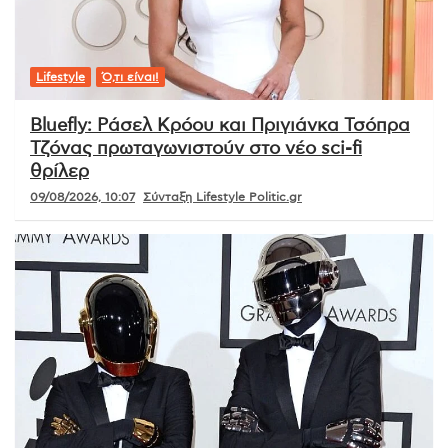
Lifestyle
Ό,τι είναι!
Bluefly: Ράσελ Κρόου και Πριγιάνκα Τσόπρα
Τζόνας πρωταγωνιστούν στο νέο sci-fi
θρίλερ
09/08/2026, 10:07
Σύνταξη Lifestyle Politic.gr