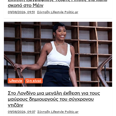
σκοπό στο Μέιν
09/08/2026, 09:51
Σύνταξη Lifestyle Politic.gr
Lifestyle
Ό,τι είναι!
Στο Λονδίνο μια μεγάλη έκθεση για τους
μαύρους δημιουργούς του σύγχρονου
ντιζάιν
09/08/2026, 09:37
Σύνταξη Lifestyle Politic.gr