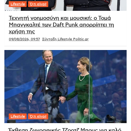
Lifestyle
Ό,τι είναι!
Τεχνητή νοημοσύνη και μουσική: ο Τομά
Μπανγκαλτέ των Daft Punk απορρίπτει τη
χρήση της
09/08/2026, 09:57
Σύνταξη Lifestyle Politic.gr
Lifestyle
Ό,τι είναι!
Έκθεση ζωγραφικής Τζορτζ Μπους για καλό