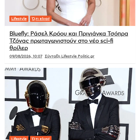
Lifestyle
Ό,τι είναι!
Bluefly: Ράσελ Κρόου και Πριγιάνκα Τσόπρα
Τζόνας πρωταγωνιστούν στο νέο sci-fi
θρίλερ
09/08/2026, 10:07
Σύνταξη Lifestyle Politic.gr
Lifestyle
Ό,τι είναι!