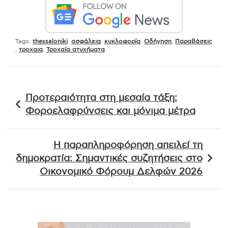
Tags:
thessaloniki
,
ασφάλεια
,
κυκλοφορία
,
Οδήγηση
,
Παραβάσεις
,
τροχαια
,
Τροχαία ατυχήματα
Πλοήγηση
Προτεραιότητα στη μεσαία τάξη:
άρθρων
Φοροελαφρύνσεις και μόνιμα μέτρα
Η παραπληροφόρηση απειλεί τη
δημοκρατία: Σημαντικές συζητήσεις στο
Οικονομικό Φόρουμ Δελφών 2026