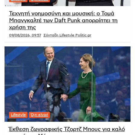
Τεχνητή νοημοσύνη και μουσική: ο Τομά
Μπανγκαλτέ των Daft Punk απορρίπτει τη
χρήση της
09/08/2026, 09:57
Σύνταξη Lifestyle Politic.gr
Lifestyle
Ό,τι είναι!
Έκθεση ζωγραφικής Τζορτζ Μπους για καλό