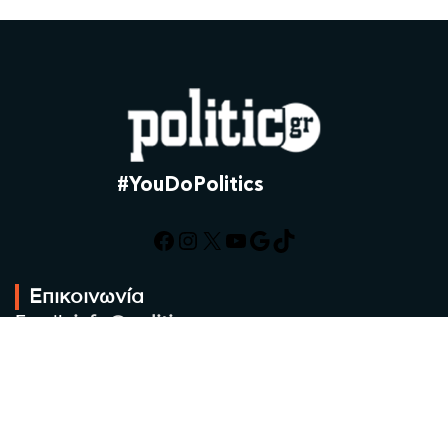
#YouDoPolitics
Facebook
Instagram
X
YouTube
Google
TikTok
Επικοινωνία
Email:
info@politic.gr
Τηλ:
+302310501850
Κιν:
+306986533609
Πολιτική Απορρήτου