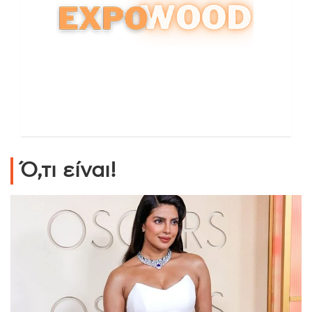
Ό,τι είναι!