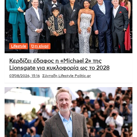
Lifestyle
Ό,τι είναι!
Κερδίζει έδαφος η «Michael 2» της
Lionsgate για κυκλοφορία ως το 2028
07/08/2026, 15:16
Σύνταξη Lifestyle Politic.gr