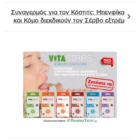
Συναγερμός για τον Κόστιτς: Μπενφίκα
και Κόμο διεκδικούν τον Σέρβο εξτρέμ