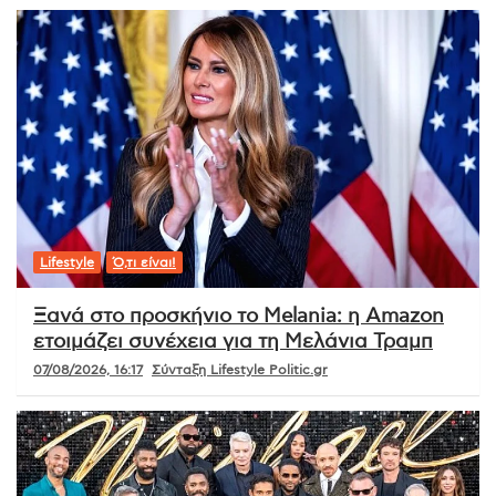
Lifestyle
Ό,τι είναι!
Ξανά στο προσκήνιο το Melania: η Amazon
ετοιμάζει συνέχεια για τη Μελάνια Τραμπ
07/08/2026, 16:17
Σύνταξη Lifestyle Politic.gr