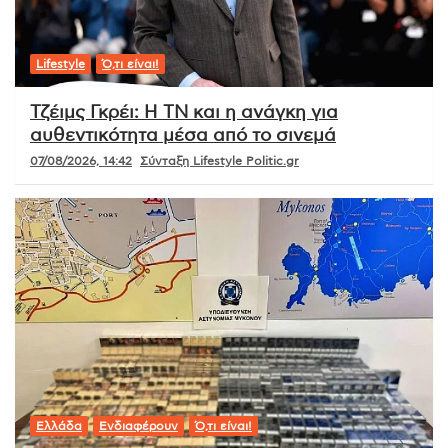
Lifestyle
Ό,τι είναι!
Τζέιμς Γκρέι: Η ΤΝ και η ανάγκη για
αυθεντικότητα μέσα από το σινεμά
07/08/2026, 14:42
Σύνταξη Lifestyle Politic.gr
Ελλάδα
Ενδιαφέρουν
Ό,τι είναι!