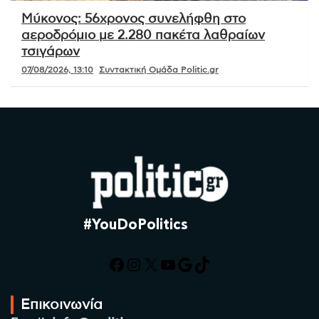
Μύκονος: 56χρονος συνελήφθη στο
αεροδρόμιο με 2.280 πακέτα λαθραίων
τσιγάρων
07/08/2026, 13:10
Συντακτική Ομάδα Politic.gr
#YouDoPolitics
Facebook
Instagram
X
YouTube
Google
TikTok
Επικοινωνία