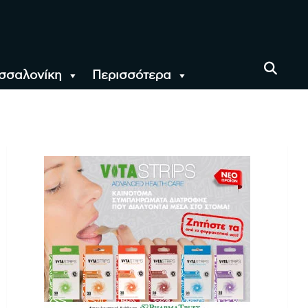
σσαλονίκη
Περισσότερα
αι όλο τον Κόσμο