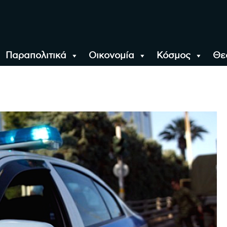
Παραπολιτικά
Οικονομία
Κόσμος
Θε
αλονίκη, την Ελλάδα κ