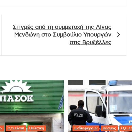
Στιγμές από τη συμμετοχή της Λίνας
Μενδώνη στο Συμβούλιο Υπουργών
στις Βρυξέλλες
υν
Ό,τι είναι!
Πολιτική
Ενδιαφέρουν
Κόσμος
Ό,τι εί