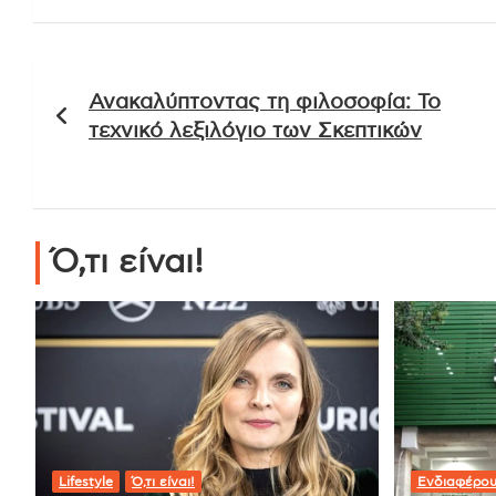
Πλοήγηση
Ανακαλύπτοντας τη φιλοσοφία: Το
άρθρων
τεχνικό λεξιλόγιο των Σκεπτικών
Ό,τι είναι!
Lifestyle
Ό,τι είναι!
Ενδιαφέρο