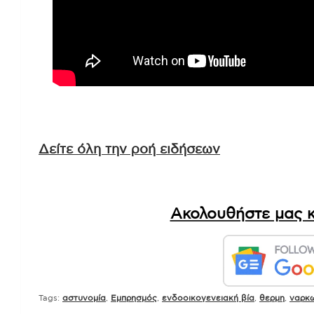
Δείτε όλη την ροή ειδήσεων
Ακολουθήστε μας κ
Tags:
αστυνομία
,
Εμπρησμός
,
ενδοοικογενειακή βία
,
θερμη
,
ναρκω