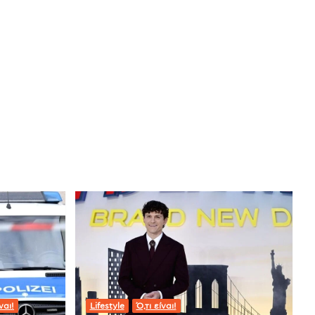
ναι!
Lifestyle
Ό,τι είναι!