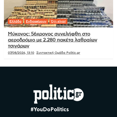
Ελλάδα
Ενδιαφέρουν
Ό,τι είναι!
Μύκονος: 56χρονος συνελήφθη στο
αεροδρόμιο με 2.280 πακέτα λαθραίων
τσιγάρων
07/08/2026, 13:10
Συντακτική Ομάδα Politic.gr
#YouDoPolitics