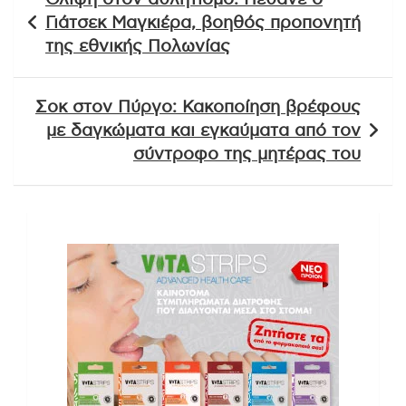
άρθρων
Γιάτσεκ Μαγκιέρα, βοηθός προπονητή
της εθνικής Πολωνίας
Σοκ στον Πύργο: Κακοποίηση βρέφους
με δαγκώματα και εγκαύματα από τον
σύντροφο της μητέρας του