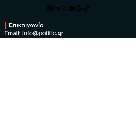
Facebook
Instagram
X
YouTube
Google
TikTok
Επικοινωνία
Email:
info@politic.gr
Τηλ:
+302310501850
Κιν:
+306986533609
Πολιτική Απορρήτου
Όροι χρήσης
Πολιτική Cookies
Πολιτική προστασίας προσωπικών
δεδομένων
Συντακτική Ομάδα
Στοιχεία Επιχείρησης