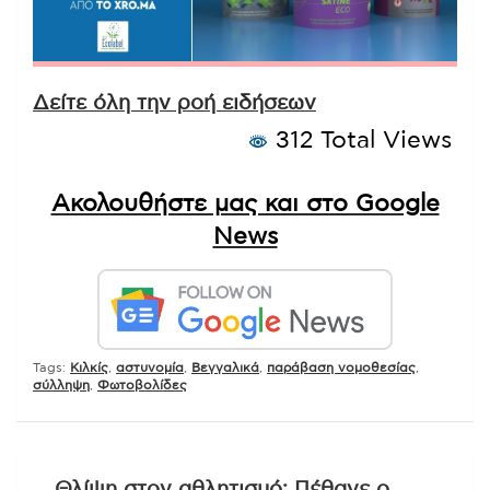
Δείτε όλη την ροή ειδήσεων
312 Total Views
Ακολουθήστε μας και στο Google
News
Tags:
Kιλκίς
,
αστυνομία
,
Βεγγαλικά
,
παράβαση νομοθεσίας
,
σύλληψη
,
Φωτοβολίδες
Πλοήγηση
Θλίψη στον αθλητισμό: Πέθανε ο