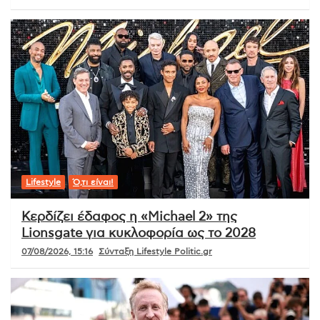
Lifestyle
Ό,τι είναι!
Κερδίζει έδαφος η «Michael 2» της
Lionsgate για κυκλοφορία ως το 2028
07/08/2026, 15:16
Σύνταξη Lifestyle Politic.gr