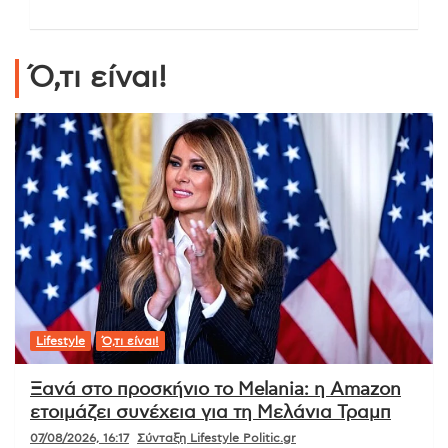
Ό,τι είναι!
Lifestyle
Ό,τι είναι!
Ξανά στο προσκήνιο το Melania: η Amazon
ετοιμάζει συνέχεια για τη Μελάνια Τραμπ
07/08/2026, 16:17
Σύνταξη Lifestyle Politic.gr