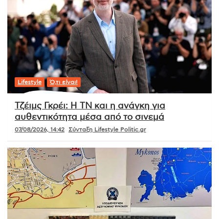
Lifestyle
Ό,τι είναι!
Τζέιμς Γκρέι: Η ΤΝ και η ανάγκη για
αυθεντικότητα μέσα από το σινεμά
07/08/2026, 14:42
Σύνταξη Lifestyle Politic.gr