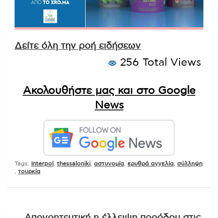
Δείτε όλη την ροή ειδήσεων
256 Total Views
Ακολουθήστε μας και στο Google
News
Tags:
Interpol
,
thessaloniki
,
αστυνομία
,
ερυθρά αγγελία
,
σύλληψη
,
τουρκία
Πλοήγηση
Απογοητευτική η έλλειψη προόδου στις