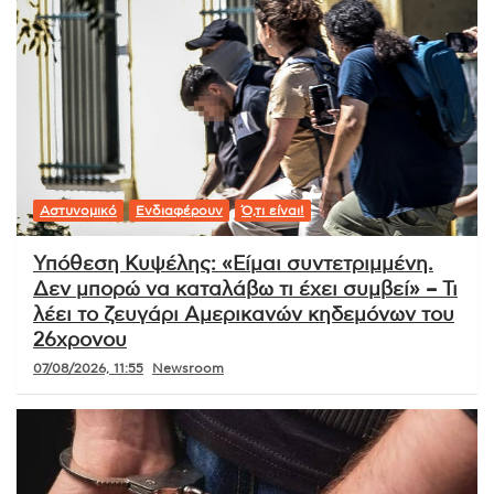
Αστυνομικό
Ενδιαφέρουν
Ό,τι είναι!
Υπόθεση Κυψέλης: «Είμαι συντετριμμένη.
Δεν μπορώ να καταλάβω τι έχει συμβεί» – Τι
λέει το ζευγάρι Αμερικανών κηδεμόνων του
26χρονου
07/08/2026, 11:55
Newsroom