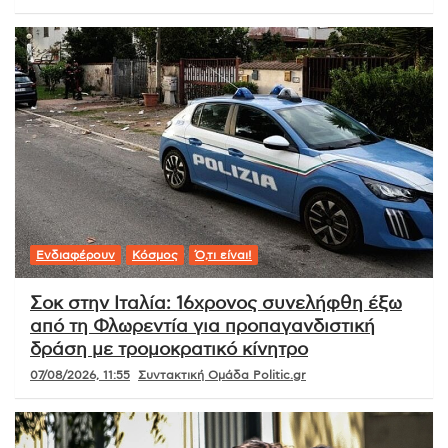
Ενδιαφέρουν
Κόσμος
Ό,τι είναι!
Σοκ στην Ιταλία: 16χρονος συνελήφθη έξω
από τη Φλωρεντία για προπαγανδιστική
δράση με τρομοκρατικό κίνητρο
07/08/2026, 11:55
Συντακτική Ομάδα Politic.gr