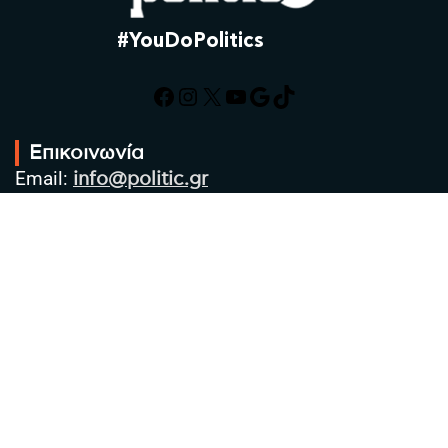
#YouDoPolitics
Facebook
Instagram
X
YouTube
Google
TikTok
Επικοινωνία
Email:
info@politic.gr
Τηλ:
+302310501850
Κιν:
+306986533609
Πολιτική Απορρήτου
Όροι χρήσης
Πολιτική Cookies
Πολιτική προστασίας προσωπικών
δεδομένων