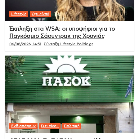
Lifestyle
Ό,τι είναι!
Έκπληξη στα WSA: οι υποψήφιοι για το
Παγκόσμιο Σάουντρακ της Χρονιάς
06/08/2026, 14:51
Σύνταξη Lifestyle Politic.gr
Ενδιαφέρουν
Ό,τι είναι!
Πολιτική