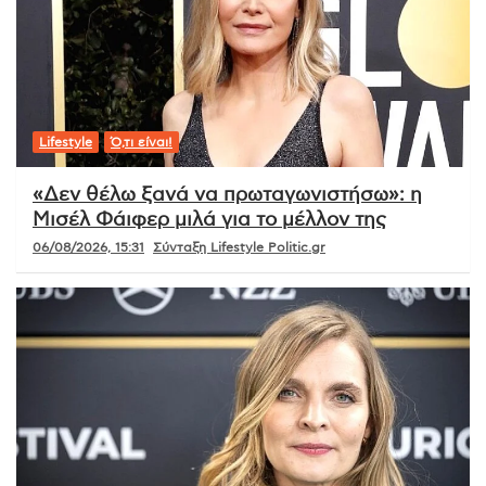
Lifestyle
Ό,τι είναι!
«Δεν θέλω ξανά να πρωταγωνιστήσω»: η
Μισέλ Φάιφερ μιλά για το μέλλον της
06/08/2026, 15:31
Σύνταξη Lifestyle Politic.gr