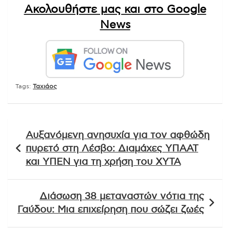
Ακολουθήστε μας και στο Google
News
Tags:
Ταχιάος
Πλοήγηση
Αυξανόμενη ανησυχία για τον αφθώδη
άρθρων
πυρετό στη Λέσβο: Διαμάχες ΥΠΑΑΤ
και ΥΠΕΝ για τη χρήση του ΧΥΤΑ
Διάσωση 38 μεταναστών νότια της
Γαύδου: Μια επιχείρηση που σώζει ζωές