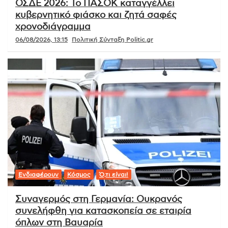
ΟΣΔΕ 2026: Το ΠΑΣΟΚ καταγγέλλει
κυβερνητικό φιάσκο και ζητά σαφές
χρονοδιάγραμμα
06/08/2026, 13:15
Πολιτική Σύνταξη Politic.gr
Ενδιαφέρουν
Κόσμος
Ό,τι είναι!
Συναγερμός στη Γερμανία: Ουκρανός
συνελήφθη για κατασκοπεία σε εταιρία
όπλων στη Βαυαρία