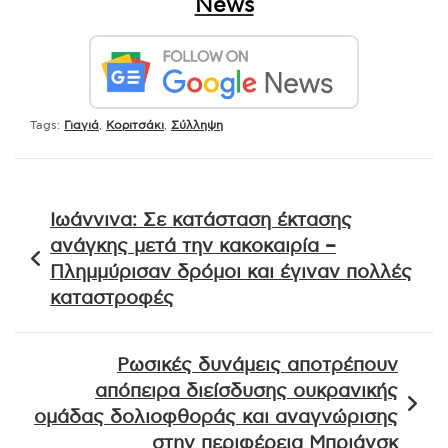
News
Tags:
Γιαγιά
,
Κοριτσάκι
,
Σύλληψη
Πλοήγηση
Ιωάννινα: Σε κατάσταση έκτασης
άρθρων
ανάγκης μετά την κακοκαιρία –
Πλημμύρισαν δρόμοι και έγιναν πολλές
καταστροφές
Ρωσικές δυνάμεις αποτρέπουν
απόπειρα διείσδυσης ουκρανικής
ομάδας δολιοφθοράς και αναγνώρισης
στην περιφέρεια Μπριάνσκ