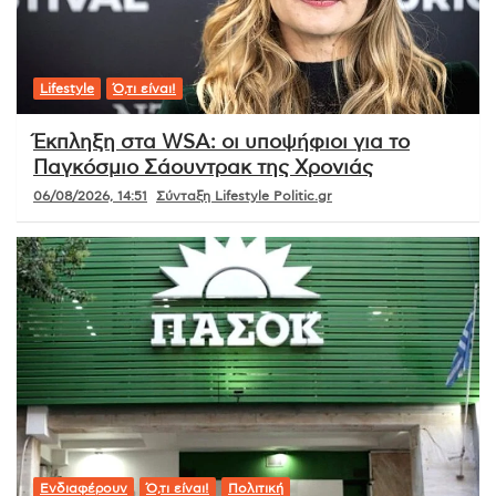
Lifestyle
Ό,τι είναι!
Έκπληξη στα WSA: οι υποψήφιοι για το
Παγκόσμιο Σάουντρακ της Χρονιάς
06/08/2026, 14:51
Σύνταξη Lifestyle Politic.gr
Ενδιαφέρουν
Ό,τι είναι!
Πολιτική