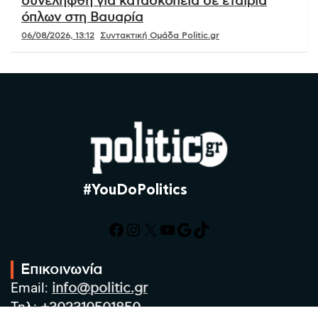
συνελήφθη για κατασκοπεία σε εταιρία
όπλων στη Βαυαρία
06/08/2026, 13:12
Συντακτική Ομάδα Politic.gr
#YouDoPolitics
Facebook
Instagram
X
YouTube
Google
TikTok
Επικοινωνία
Email:
info@politic.gr
Τηλ:
+302310501850