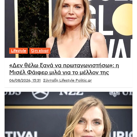
Lifestyle
Ό,τι είναι!
«Δεν θέλω ξανά να πρωταγωνιστήσω»: η
Μισέλ Φάιφερ μιλά για το μέλλον της
06/08/2026, 15:31
Σύνταξη Lifestyle Politic.gr