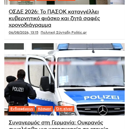
ΟΣΔΕ 2026: Το ΠΑΣΟΚ καταγγέλλει
κυβερνητικό φιάσκο και ζητά σαφές
χρονοδιάγραμμα
06/08/2026, 13:15
Πολιτική Σύνταξη Politic.gr
Ενδιαφέρουν
Κόσμος
Ό,τι είναι!
Συναγερμός στη Γερμανία: Ουκρανός