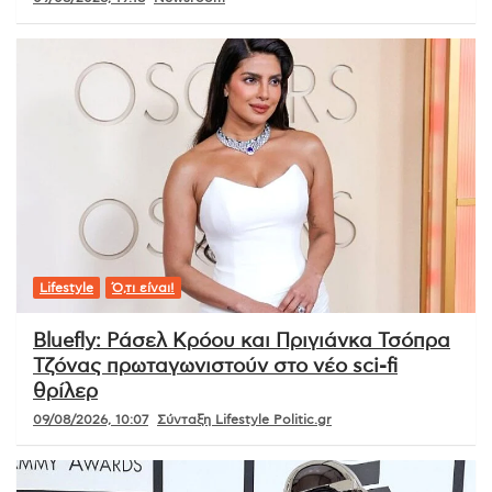
Lifestyle
Ό,τι είναι!
Bluefly: Ράσελ Κρόου και Πριγιάνκα Τσόπρα
Τζόνας πρωταγωνιστούν στο νέο sci-fi
θρίλερ
09/08/2026, 10:07
Σύνταξη Lifestyle Politic.gr