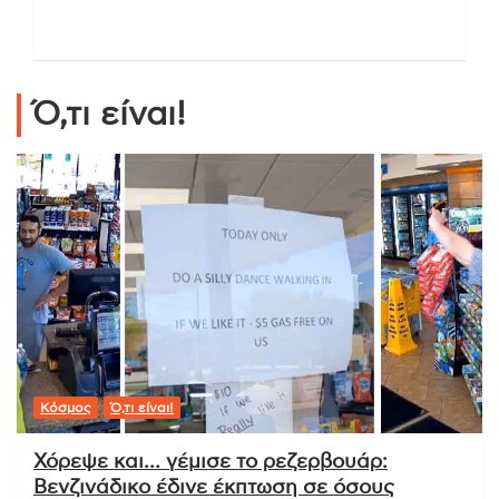
Ό,τι είναι!
Κόσμος
Ό,τι είναι!
Χόρεψε και… γέμισε το ρεζερβουάρ:
Βενζινάδικο έδινε έκπτωση σε όσους