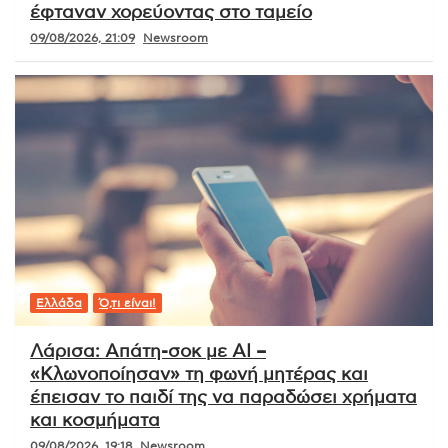
έφταναν χορεύοντας στο ταμείο
09/08/2026, 21:09
Newsroom
Ελλάδα
Ό,τι είναι!
Λάρισα: Απάτη-σοκ με AI –
«Κλωνοποίησαν» τη φωνή μητέρας και
έπεισαν το παιδί της να παραδώσει χρήματα
και κοσμήματα
09/08/2026, 19:18
Newsroom