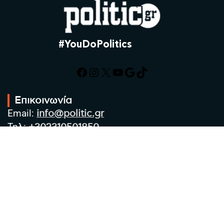
#YouDoPolitics
Facebook
Instagram
X
YouTube
Google
TikTok
Επικοινωνία
Email:
info@politic.gr
Τηλ:
+302310501850
Κιν:
+306986533609
Πολιτική Απορρήτου
Όροι χρήσης
Πολιτική Cookies
Πολιτική προστασίας προσωπικών