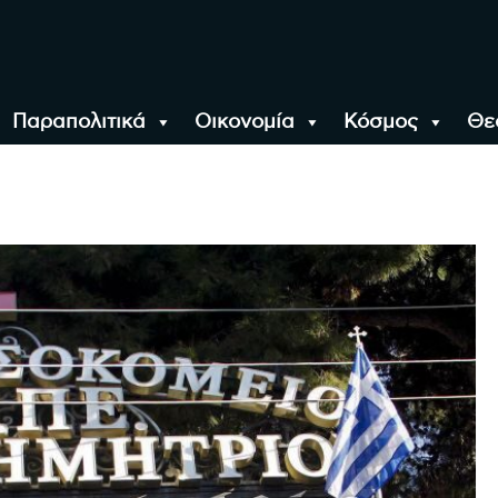
Παραπολιτικά
Οικονομία
Κόσμος
Θε
αλονίκη, την Ελλάδα κ