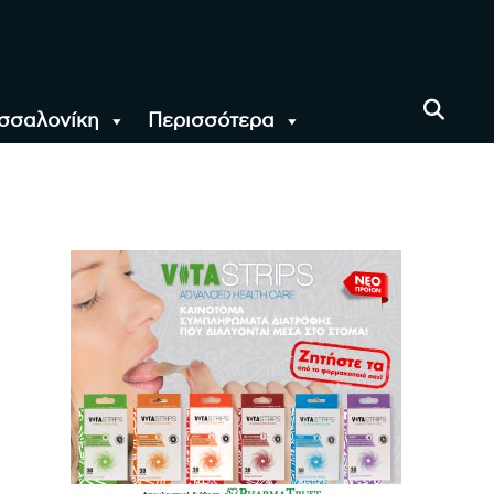
σσαλονίκη
Περισσότερα
αι όλο τον Κόσμο