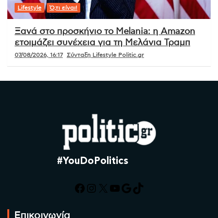
Lifestyle
Ό,τι είναι!
Ξανά στο προσκήνιο το Melania: η Amazon
ετοιμάζει συνέχεια για τη Μελάνια Τραμπ
07/08/2026, 16:17
Σύνταξη Lifestyle Politic.gr
#YouDoPolitics
Facebook
Instagram
X
YouTube
Google
TikTok
Επικοινωνία