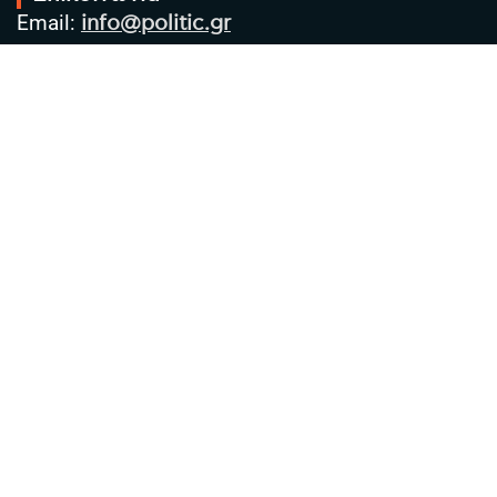
Email:
info@politic.gr
Τηλ:
+302310501850
Κιν:
+306986533609
Πολιτική Απορρήτου
Όροι χρήσης
Πολιτική Cookies
Πολιτική προστασίας προσωπικών
δεδομένων
Συντακτική Ομάδα
Στοιχεία Επιχείρησης