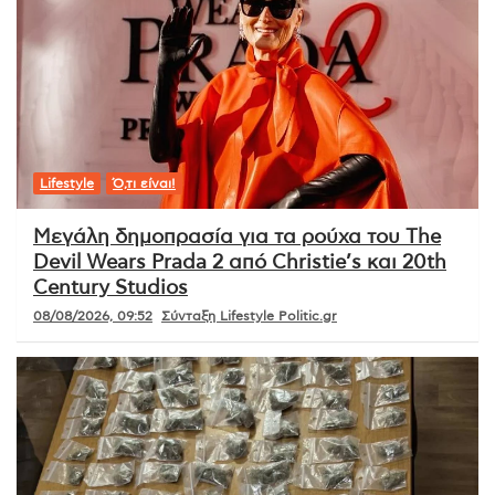
Lifestyle
Ό,τι είναι!
Μεγάλη δημοπρασία για τα ρούχα του The
Devil Wears Prada 2 από Christie’s και 20th
Century Studios
08/08/2026, 09:52
Σύνταξη Lifestyle Politic.gr