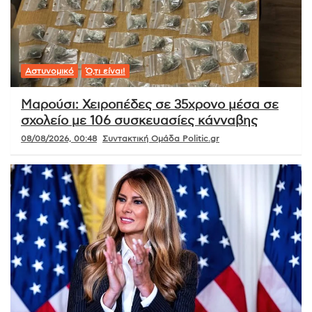
Αστυνομικό
Ό,τι είναι!
Μαρούσι: Χειροπέδες σε 35χρονο μέσα σε
σχολείο με 106 συσκευασίες κάνναβης
08/08/2026, 00:48
Συντακτική Ομάδα Politic.gr