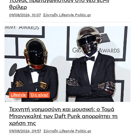
Τζόνας πρωταγωνιστούν στο νέο sci-fi
θρίλερ
09/08/2026, 10:07
Σύνταξη Lifestyle Politic.gr
Lifestyle
Ό,τι είναι!
Τεχνητή νοημοσύνη και μουσική: ο Τομά
Μπανγκαλτέ των Daft Punk απορρίπτει τη
χρήση της
09/08/2026, 09:57
Σύνταξη Lifestyle Politic.gr