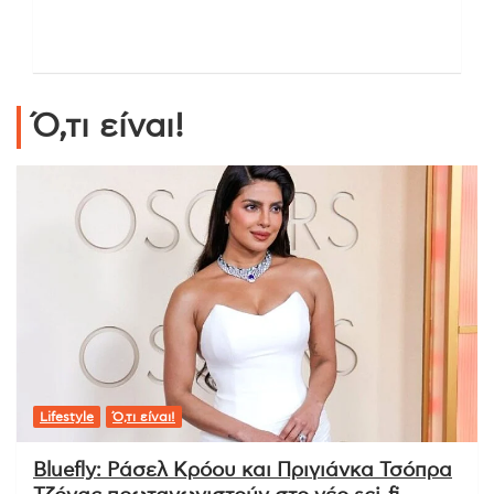
Ό,τι είναι!
Lifestyle
Ό,τι είναι!
Bluefly: Ράσελ Κρόου και Πριγιάνκα Τσόπρα