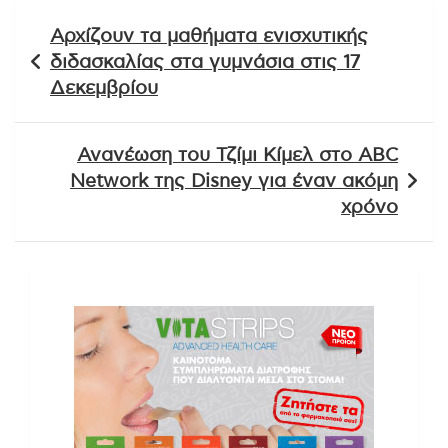
Πλοήγηση
Αρχίζουν τα μαθήματα ενισχυτικής
άρθρων
διδασκαλίας στα γυμνάσια στις 17
Δεκεμβρίου
Ανανέωση του Τζίμι Κίμελ στο ABC
Network της Disney για έναν ακόμη
χρόνο