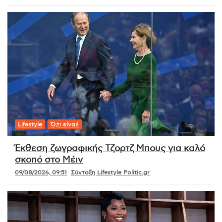
Lifestyle
Ό,τι είναι!
Έκθεση ζωγραφικής Τζορτζ Μπους για καλό
σκοπό στο Μέιν
09/08/2026, 09:51
Σύνταξη Lifestyle Politic.gr