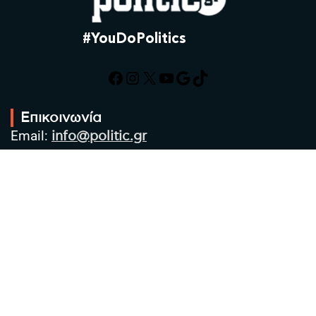
#YouDoPolitics
Facebook
Instagram
X
YouTube
Google
TikTok
Επικοινωνία
Email:
info@politic.gr
Τηλ:
+302310501850
Κιν:
+306986533609
Πολιτική Απορρήτου
Όροι χρήσης
Πολιτική Cookies
Πολιτική προστασίας προσωπικών
δεδομένων