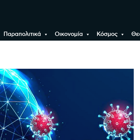
Παραπολιτικά
Οικονομία
Κόσμος
Θε
αλονίκη, την Ελλάδα κ