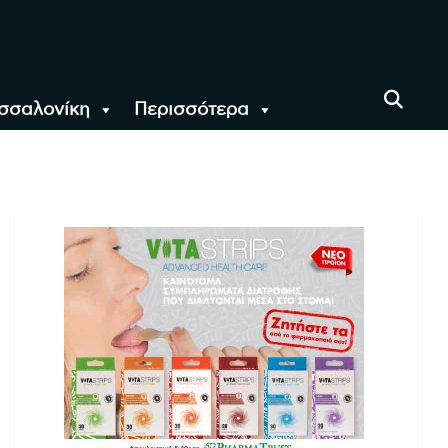
σσαλονίκη
Περισσότερα
αι όλο τον Κόσμο