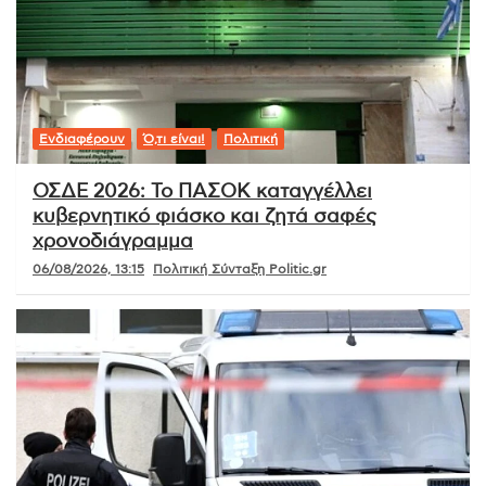
Ενδιαφέρουν
Ό,τι είναι!
Πολιτική
ΟΣΔΕ 2026: Το ΠΑΣΟΚ καταγγέλλει
κυβερνητικό φιάσκο και ζητά σαφές
χρονοδιάγραμμα
06/08/2026, 13:15
Πολιτική Σύνταξη Politic.gr