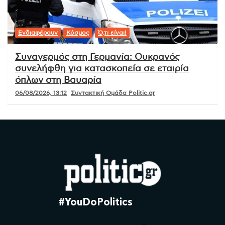
Ενδιαφέρουν
Κόσμος
Ό,τι είναι!
Συναγερμός στη Γερμανία: Ουκρανός
συνελήφθη για κατασκοπεία σε εταιρία
όπλων στη Βαυαρία
06/08/2026, 13:12
Συντακτική Ομάδα Politic.gr
#YouDoPolitics