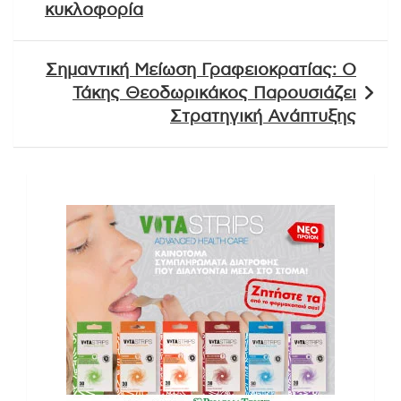
κυκλοφορία
Σημαντική Μείωση Γραφειοκρατίας: Ο
Τάκης Θεοδωρικάκος Παρουσιάζει
Στρατηγική Ανάπτυξης