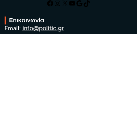
Facebook
Instagram
X
YouTube
Google
TikTok
Επικοινωνία
Email:
info@politic.gr
Τηλ:
+302310501850
Κιν:
+306986533609
Πολιτική Απορρήτου
Όροι χρήσης
Πολιτική Cookies
Πολιτική προστασίας προσωπικών
δεδομένων
Συντακτική Ομάδα
Στοιχεία Επιχείρησης