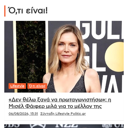
Ό,τι είναι!
Lifestyle
Ό,τι είναι!
«Δεν θέλω ξανά να πρωταγωνιστήσω»: η
Μισέλ Φάιφερ μιλά για το μέλλον της
06/08/2026, 15:31
Σύνταξη Lifestyle Politic.gr