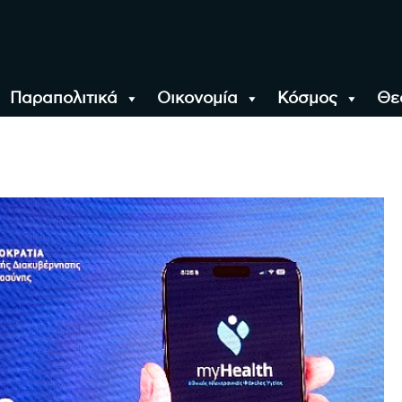
Παραπολιτικά
Οικονομία
Κόσμος
Θε
αλονίκη, την Ελλάδα κ