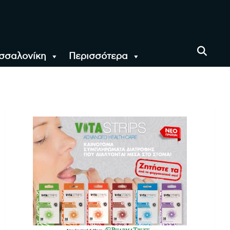
σσαλονίκη
Περισσότερα
αι όλο τον Κόσμο