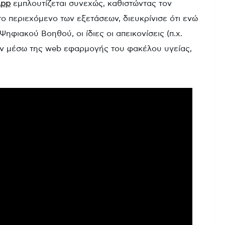
App
εμπλουτίζεται συνεχώς, καθιστώντας τον
ο περιεχόμενο των εξετάσεων, διευκρίνισε ότι ενώ
ηφιακού Βοηθού, οι ίδιες οι απεικονίσεις (π.χ.
ν μέσω της web εφαρμογής του φακέλου υγείας,