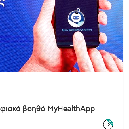
ψηφιακό βοηθό MyHealthApp