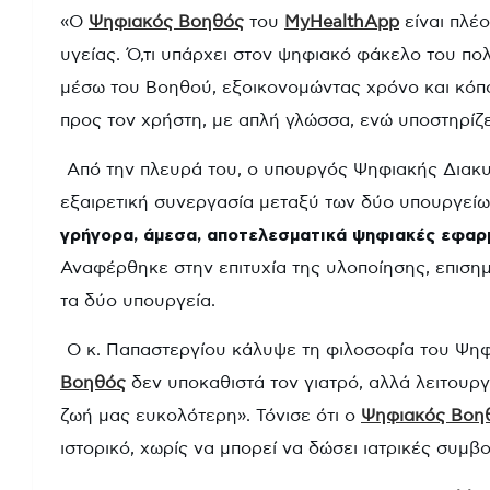
«Ο
Ψηφιακός Βοηθός
του
MyHealthApp
είναι πλέο
υγείας. Ό,τι υπάρχει στον ψηφιακό φάκελο του πολ
μέσω του Βοηθού, εξοικονομώντας χρόνο και κόπο.
προς τον χρήστη, με απλή γλώσσα, ενώ υποστηρίζε
Από την πλευρά του, ο υπουργός Ψηφιακής Διακ
εξαιρετική συνεργασία μεταξύ των δύο υπουργείων
γρήγορα, άμεσα, αποτελεσματικά ψηφιακές εφαρμ
Αναφέρθηκε στην επιτυχία της υλοποίησης, επισημ
τα δύο υπουργεία.
Ο κ. Παπαστεργίου κάλυψε τη φιλοσοφία του Ψ
Βοηθός
δεν υποκαθιστά τον γιατρό, αλλά λειτουργ
ζωή μας ευκολότερη». Τόνισε ότι ο
Ψηφιακός Βοη
ιστορικό, χωρίς να μπορεί να δώσει ιατρικές συμβ