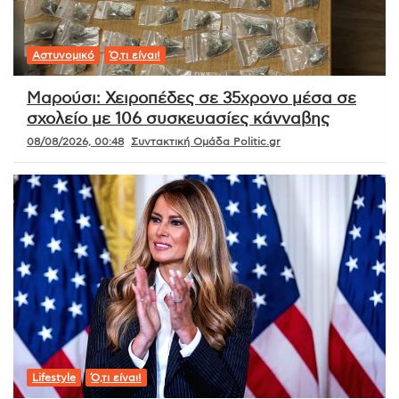
Αστυνομικό
Ό,τι είναι!
Μαρούσι: Χειροπέδες σε 35χρονο μέσα σε
σχολείο με 106 συσκευασίες κάνναβης
08/08/2026, 00:48
Συντακτική Ομάδα Politic.gr
Lifestyle
Ό,τι είναι!