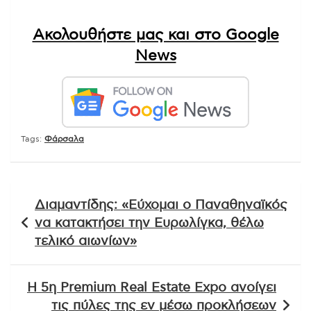
Ακολουθήστε μας και στο Google
News
Tags:
Φάρσαλα
Πλοήγηση
Διαμαντίδης: «Εύχομαι ο Παναθηναϊκός
άρθρων
να κατακτήσει την Ευρωλίγκα, θέλω
τελικό αιωνίων»
Η 5η Premium Real Estate Expo ανοίγει
τις πύλες της εν μέσω προκλήσεων