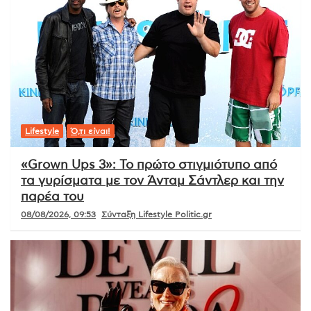
Lifestyle
Ό,τι είναι!
«Grown Ups 3»: Το πρώτο στιγμιότυπο από
τα γυρίσματα με τον Άνταμ Σάντλερ και την
παρέα του
08/08/2026, 09:53
Σύνταξη Lifestyle Politic.gr