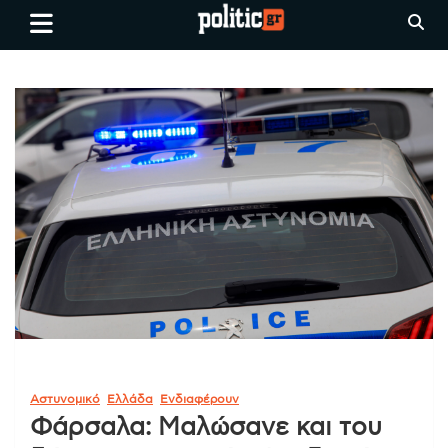
Skip
politic.gr
Ειδήσεις απο τη
to
Θεσσαλονίκη, την Ελλάδα και
content
όλο τον Κόσμο
Αστυνομικό
Ελλάδα
Ενδιαφέρουν
Φάρσαλα: Μαλώσανε και του