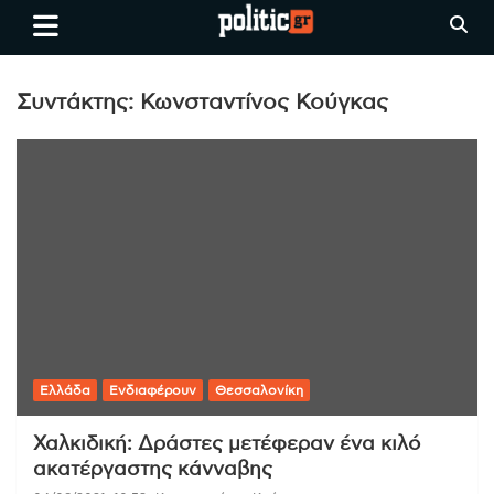
Skip
politic.gr
Ειδήσεις απο τη
to
Θεσσαλονίκη, την Ελλάδα και
content
όλο τον Κόσμο
Συντάκτης:
Κωνσταντίνος Κούγκας
Ελλάδα
Ενδιαφέρουν
Θεσσαλονίκη
Χαλκιδική: Δράστες μετέφεραν ένα κιλό
ακατέργαστης κάνναβης