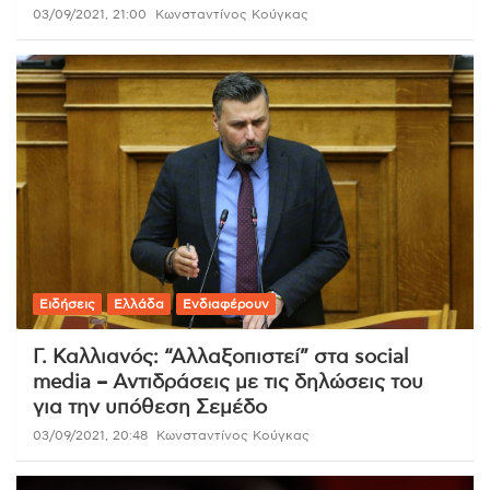
03/09/2021, 21:00
Κωνσταντίνος Κούγκας
Ειδήσεις
Ελλάδα
Ενδιαφέρουν
Γ. Καλλιανός: “Αλλαξοπιστεί” στα social
media – Αντιδράσεις με τις δηλώσεις του
για την υπόθεση Σεμέδο
03/09/2021, 20:48
Κωνσταντίνος Κούγκας