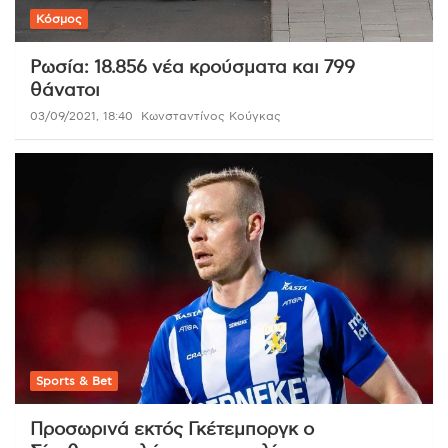
Κόσμος
Ρωσία: 18.856 νέα κρούσματα και 799
θάνατοι
03/09/2021, 18:40
Κωνσταντίνος Κούγκας
Sports & Bet
Προσωρινά εκτός Γκέτεμποργκ ο