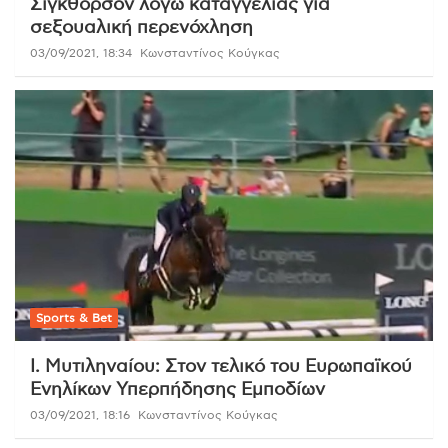
Σίγκθορσον λόγω καταγγελίας για
σεξουαλική περενόχληση
03/09/2021, 18:34
Κωνσταντίνος Κούγκας
Sports & Bet
Ι. Μυτιληναίου: Στον τελικό του Ευρωπαϊκού
Ενηλίκων Υπερπήδησης Εμποδίων
03/09/2021, 18:16
Κωνσταντίνος Κούγκας