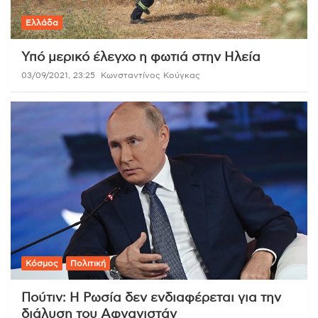
Ελλάδα
Υπό μερικό έλεγχο η φωτιά στην Ηλεία
03/09/2021, 23:25
Κωνσταντίνος Κούγκας
Κόσμος
Πολιτική
Πούτιν: Η Ρωσία δεν ενδιαφέρεται για την
διάλυση του Αφγανιστάν