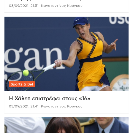
03/09/2021, 21:51
Κωνσταντίνος Κούγκας
Sports & Bet
Η Χάλεπ επιστρέφει στους «16»
03/09/2021, 21:41
Κωνσταντίνος Κούγκας