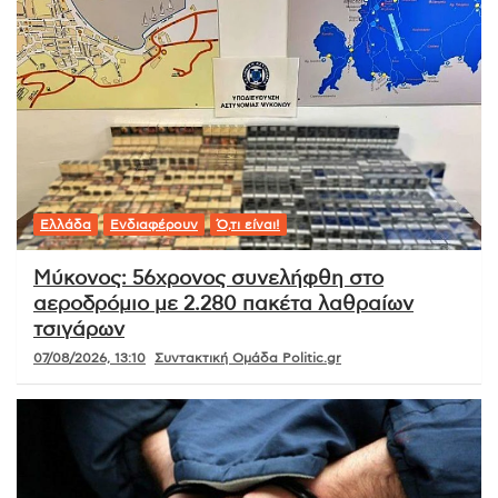
Ελλάδα
Ενδιαφέρουν
Ό,τι είναι!
Μύκονος: 56χρονος συνελήφθη στο
αεροδρόμιο με 2.280 πακέτα λαθραίων
τσιγάρων
07/08/2026, 13:10
Συντακτική Ομάδα Politic.gr