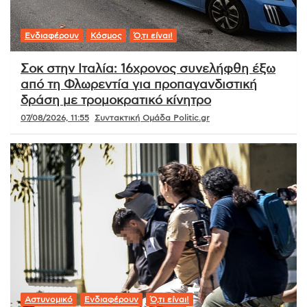
Ενδιαφέρουν
Κόσμος
Ό,τι είναι!
Σοκ στην Ιταλία: 16χρονος συνελήφθη έξω
από τη Φλωρεντία για προπαγανδιστική
δράση με τρομοκρατικό κίνητρο
07/08/2026, 11:55
Συντακτική Ομάδα Politic.gr
Αστυνομικό
Ενδιαφέρουν
Ό,τι είναι!