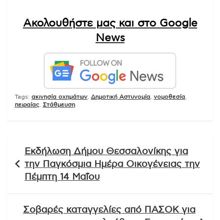
Ακολουθήστε μας και στο Google
News
Tags:
ακινησία οχημάτων
,
Δημοτική Αστυνομία
,
νομοθεσία
,
πειραίας
,
Στάθμευση
Πλοήγηση
Εκδήλωση Δήμου Θεσσαλονίκης για
άρθρων
την Παγκόσμια Ημέρα Οικογένειας την
Πέμπτη 14 Μαΐου
Σοβαρές καταγγελίες από ΠΑΣΟΚ για