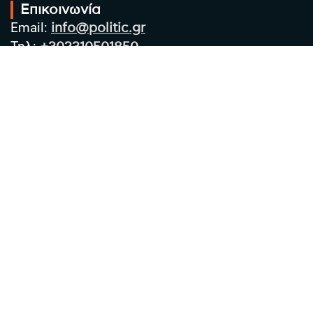
Επικοινωνία
Email:
info@politic.gr
Τηλ:
+302310501850
Κιν:
+306986533609
Πολιτική Απορρήτου
Όροι χρήσης
Πολιτική Cookies
Πολιτική προστασίας προσωπικών
δεδομένων
Συντακτική Ομάδα
Στοιχεία Επιχείρησης