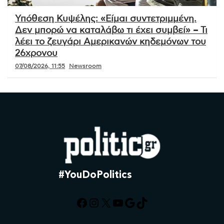
Υπόθεση Κυψέλης: «Είμαι συντετριμμένη.
Δεν μπορώ να καταλάβω τι έχει συμβεί» – Τι
λέει το ζευγάρι Αμερικανών κηδεμόνων του
26χρονου
07/08/2026, 11:55
Newsroom
#YouDoPolitics
Facebook
Instagram
X
YouTube
Google
TikTok