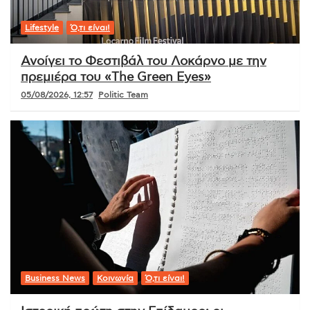
Lifestyle
Ό,τι είναι!
Ανοίγει το Φεστιβάλ του Λοκάρνο με την
πρεμιέρα του «The Green Eyes»
05/08/2026, 12:57
Politic Team
Business News
Κοινωνία
Ό,τι είναι!