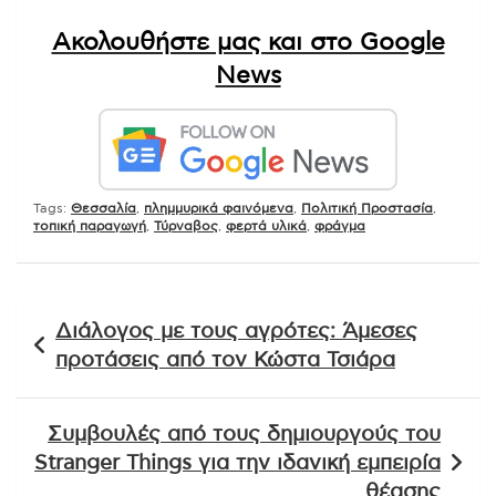
Ακολουθήστε μας και στο Google
News
Tags:
Θεσσαλία
,
πλημμυρικά φαινόμενα
,
Πολιτική Προστασία
,
τοπική παραγωγή
,
Τύρναβος
,
φερτά υλικά
,
φράγμα
Πλοήγηση
Διάλογος με τους αγρότες: Άμεσες
άρθρων
προτάσεις από τον Κώστα Τσιάρα
Συμβουλές από τους δημιουργούς του
Stranger Things για την ιδανική εμπειρία
θέασης