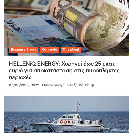
Business News
Κοινωνία
Ό,τι είναι!
HELLENiQ ENERGY: Χορηγεί έως 25 εκατ.
ευρώ για αποκατάσταση στις πυρόπληκτες
περιοχές
05/08/2026, 19:21
Οικονομική Σύνταξη Politic.gr