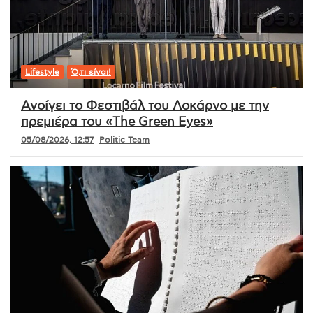
Lifestyle
Ό,τι είναι!
Ανοίγει το Φεστιβάλ του Λοκάρνο με την
πρεμιέρα του «The Green Eyes»
05/08/2026, 12:57
Politic Team