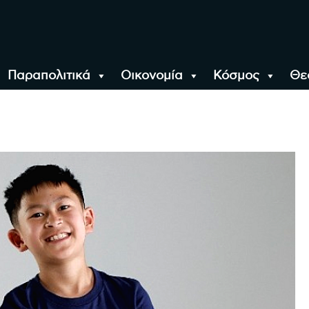
Παραπολιτικά
Οικονομία
Κόσμος
Θε
αλονίκη, την Ελλάδα κ