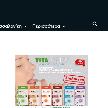
σσαλονίκη
Περισσότερα
αι όλο τον Κόσμο