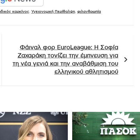
ιδικός καρκίνος
,
Υγειονομική Περίθαλψη
,
φιλανθρωπία
Φάιναλ φορ EuroLeague: Η Σοφία
Ζαχαράκη τονίζει την έμπνευση για
τη νέα γενιά και την αναβάθμιση του
ελληνικού αθλητισμού