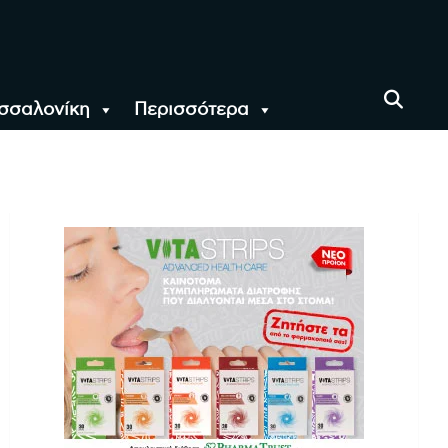
σσαλονίκη
Περισσότερα
αι όλο τον Κόσμο