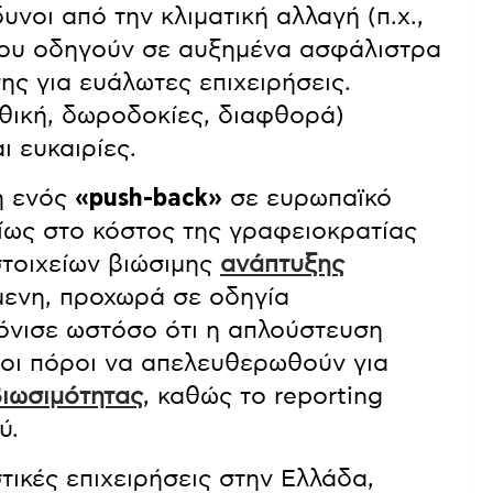
νοι από την κλιματική αλλαγή (π.χ.,
που οδηγούν σε αυξημένα ασφάλιστρα
ς για ευάλωτες επιχειρήσεις.
ηθική, δωροδοκίες, διαφθορά)
ι ευκαιρίες.
η ενός
«push-back»
σε ευρωπαϊκό
ρίως στο κόστος της γραφειοκρατίας
στοιχείων βιώσιμης
ανάπτυξης
μενη, προχωρά σε οδηγία
όνισε ωστόσο ότι η απλούστευση
 οι πόροι να απελευθερωθούν για
ιωσιμότητας
, καθώς το reporting
ύ.
στικές επιχειρήσεις στην Ελλάδα,