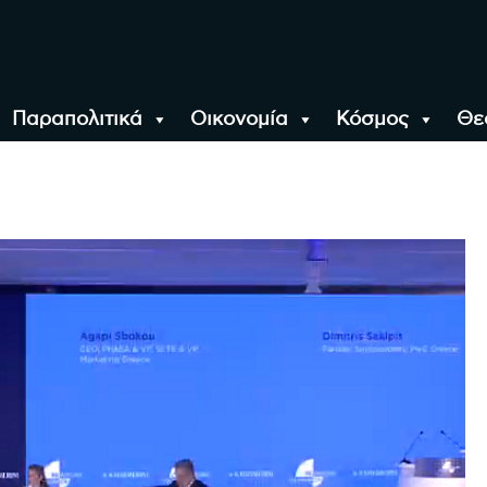
Παραπολιτικά
Οικονομία
Κόσμος
Θε
αλονίκη, την Ελλάδα κ