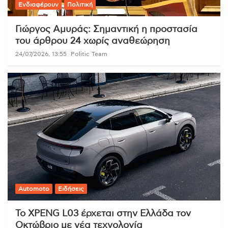
Ενδιαφέρουν
Πολιτική
Γιώργος Αμυράς: Σημαντική η προστασία
του άρθρου 24 χωρίς αναθεώρηση
24/07/2026, 13:55
Politic Team
Automoto
Ειδήσεις
Το XPENG L03 έρχεται στην Ελλάδα τον
Οκτώβριο με νέα τεχνολογία