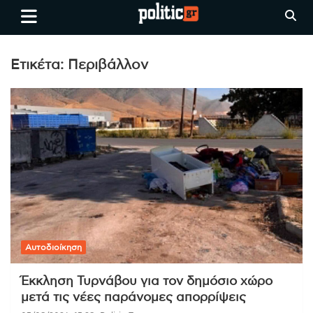
Skip
politic.gr
Ειδήσεις απο τη
to
Θεσσαλονίκη, την Ελλάδα και
content
όλο τον Κόσμο
Ετικέτα:
Περιβάλλον
Αυτοδιοίκηση
Έκκληση Τυρνάβου για τον δημόσιο χώρο
μετά τις νέες παράνομες απορρίψεις